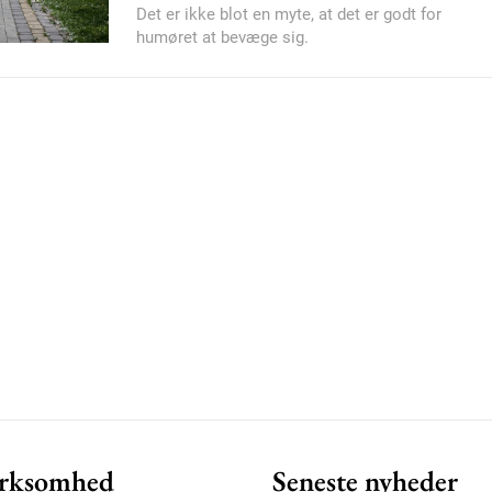
Det er ikke blot en myte, at det er godt for
humøret at bevæge sig.
Member full ac
100
DK
Etiam est nibh, loborti
Praesent euismod ac
Ut mollis pellentesque
Nullam eu erat condi
Donec quis est ac feli
Orci varius natoque do
rksomhed
Seneste nyheder