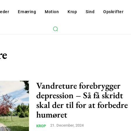
eder
Ernæring
Motion
Krop
Sind
Opskrifter
re
Vandreture forebrygger
depression – Så få skridt
skal der til for at forbedre
Subscription Plans
humøret
21. December, 2024
KROP