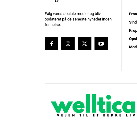
Følg vores sociale medier og bliv
Ernæ
opdateret på de seneste nyheder inden
Sind
for helse.
Kro
Opsk
Moti