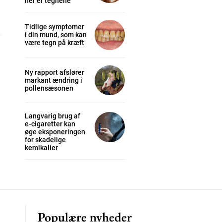
her er tegnene
Tidlige symptomer
i din mund, som kan
cess
være tegn på kræft
Ny rapport afslører
K
markant ændring i
/ year
pollensæsonen
Langvarig brug af
e-cigaretter kan
s sit
øge eksponeringen
for skadelige
kemikalier
 tortor
mentum
s
lor
Populære nyheder