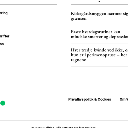
YEARLY PRICI
Kirkegårdsmyggen nærmer si
ring
grænsen
p
Faste hverdagsrutiner kan
mindske smerter og depressio
rifter
on
Hver tredje kvinde ved ikke, 
hun er i perimenopause – her
tegnene
Privatlivspolitik & Cookies
Om W