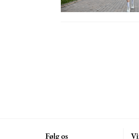
Free limited access
Gratis
/ forever
Etiam est nibh, lobortis sit
Praesent euismod ac
Ut mollis pellentesque tortor
Nullam eu erat condimentum
Donec quis est ac felis
Orci varius natoque dolor
Følg os
Vi