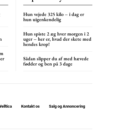
NG
MONTHLY PRICING
g
Hun vejede 325 kilo – i dag er
hun uigenkendelig
Hun spiste 2 æg hver morgen i 2
n
uger – her er, hvad der skete med
hendes krop!
om
 er
Sådan slipper du af med hævede
fødder og ben på 3 dage
elltica
Kontakt os
Salg og Annoncering