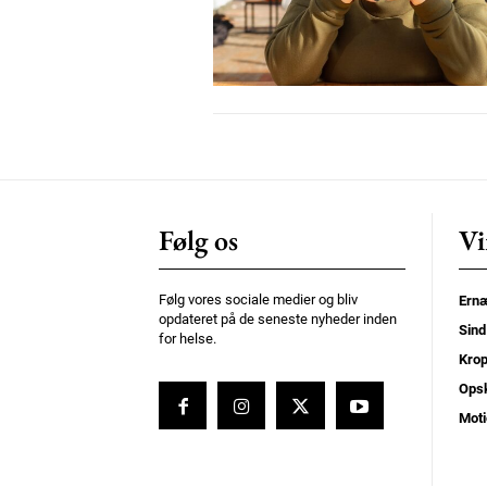
Donec quis est ac felis
Orci varius natoque dolor
Følg os
Vi
Følg vores sociale medier og bliv
Ernæ
opdateret på de seneste nyheder inden
Sind
for helse.
Kro
Opsk
Moti