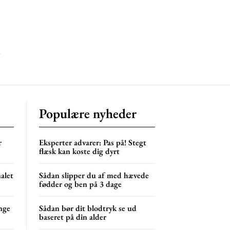
s
lor
NG
MONTHLY PRICING
Populære nyheder
r
Eksperter advarer: Pas på! Stegt
flæsk kan koste dig dyrt
nalet
Sådan slipper du af med hævede
fødder og ben på 3 dage
nge
Sådan bør dit blodtryk se ud
baseret på din alder