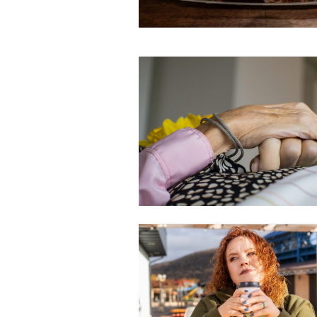
Free limited access
Gratis
/ forever
Etiam est nibh, lobortis sit
Praesent euismod ac
Ut mollis pellentesque tortor
Nullam eu erat condimentum