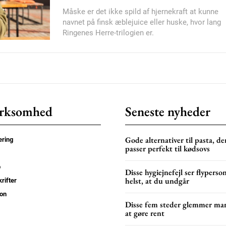
Måske er det ikke spild af hjernekraft at kunne
Donec quis est ac feli
navnet på finsk æblejuice eller huske, hvor lang
Orci varius natoque do
Ringenes Herre-trilogien er.
YEARLY PRICI
rksomhed
Seneste nyheder
Gode alternativer til pasta, de
ring
passer perfekt til kødsovs
p
Disse hygiejnefejl ser flyperso
helst, at du undgår
rifter
on
Disse fem steder glemmer ma
at gøre rent