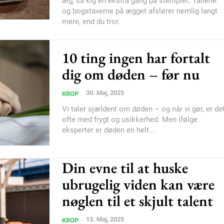
æg, så kig en ekstra gang på stemplet. Tallene
og bogstaverne på ægget afslører nemlig langt
Subscription Plans
mere, end du tror.
10 ting ingen har fortalt
dig om døden – før nu
30. Maj, 2025
KROP
Member full ac
Vi taler sjældent om døden – og når vi gør, er de
ofte med frygt og usikkerhed. Men ifølge
100
DK
eksperter er døden en helt...
Din evne til at huske
ubrugelig viden kan være
Etiam est nibh, loborti
Praesent euismod ac
nøglen til et skjult talent
Ut mollis pellentesque
13. Maj, 2025
KROP
Nullam eu erat condi