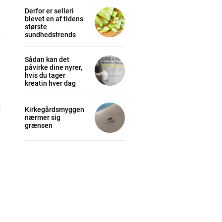
Derfor er selleri
blevet en af tidens
største
sundhedstrends
Sådan kan det
påvirke dine nyrer,
hvis du tager
kreatin hver dag
cess
t
Kirkegårdsmyggen
nærmer sig
grænsen
K
/ year
s sit
 tortor
mentum