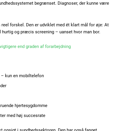
 sundhedssystemet begrænset. Diagnoser, der kunne være
100
DK
 reel forskel. Den er udviklet med ét klart mål for øje: At
til hurtig og præcis screening – uanset hvor man bor.
Etiam est nibh, loborti
vigtigere end graden af forarbejdning
Praesent euismod ac
Ut mollis pellentesque
Nullam eu erat condi
 – kun en mobiltelefon
Donec quis est ac feli
nder
Orci varius natoque do
vstruende hjertesygdomme
YEARLY PRICI
nter med høj succesrate
kt opsigt i sundhedssektoren. Den har også fanget