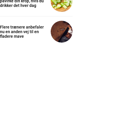
påvirke din krop, hvis du
drikker det hver dag
Flere trænere anbefaler
nu en anden vej til en
fladere mave
cess