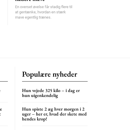
En overset øvelse får stadig flere til
at gentænke, hvordan en stærk
mave egentlig trænes.
Populære nyheder
e
Hun vejede 325 kilo – i dag er
hun uigenkendelig
ne
Hun spiste 2 æg hver morgen i 2
t
uger – her er, hvad der skete med
hendes krop!