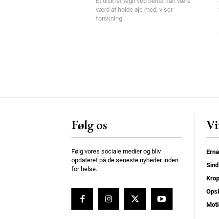
Et diskret tegn ved benet kan være
værd at holde øje med, viser
forskning.
Følg os
Vi
Følg vores sociale medier og bliv
Ernæ
opdateret på de seneste nyheder inden
Sind
for helse.
Kro
Opsk
Moti