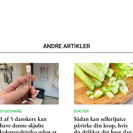
ANDRE ARTIKLER
SYGDOMME
DIÆTER
1 af 5 danskere kan
Sådan kan sellerijuice
have denne skjulte
påvirke din krop, hvis
kolesterolrisiko uden at
du drikker det hver dag