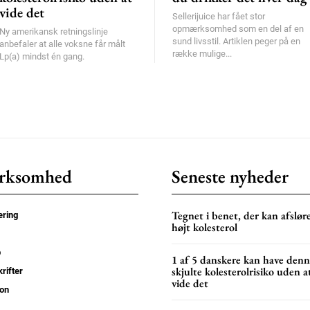
vide det
Sellerijuice har fået stor
opmærksomhed som en del af en
Ny amerikansk retningslinje
sund livsstil. Artiklen peger på en
anbefaler at alle voksne får målt
række mulige...
Lp(a) mindst én gang.
rksomhed
Seneste nyheder
Tegnet i benet, der kan afslør
ring
højt kolesterol
p
1 af 5 danskere kan have den
skjulte kolesterolrisiko uden a
rifter
vide det
on