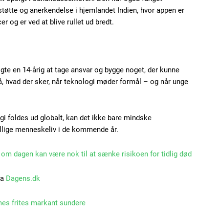
øtte og anerkendelse i hjemlandet Indien, hvor appen er
r og er ved at blive rullet ud bredt.
algte en 14-årig at tage ansvar og bygge noget, der kunne
 på, hvad der sker, når teknologi møder formål – og når unge
gi foldes ud globalt, kan det ikke bare mindske
llige menneskeliv i de kommende år.
om dagen kan være nok til at sænke risikoen for tidlig død
ra
Dagens.dk
s frites markant sundere