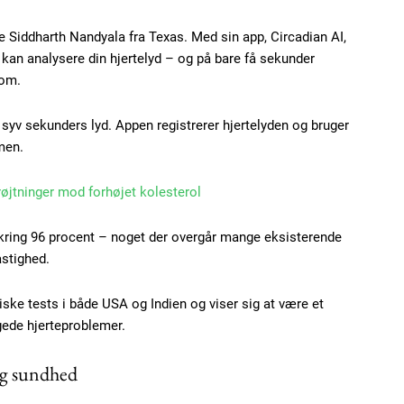
 Siddharth Nandyala fra Texas. Med sin app, Circadian AI,
 kan analysere din hjertelyd – og på bare få sekunder
dom.
 syv sekunders lyd. Appen registrerer hjertelyden og bruger
tmen.
røjtninger mod forhøjet kolesterol
mkring 96 procent – noget der overgår mange eksisterende
Subscription Plans
astighed.
ske tests i både USA og Indien og viser sig at være et
ede hjerteproblemer.
lig sundhed
Member full ac