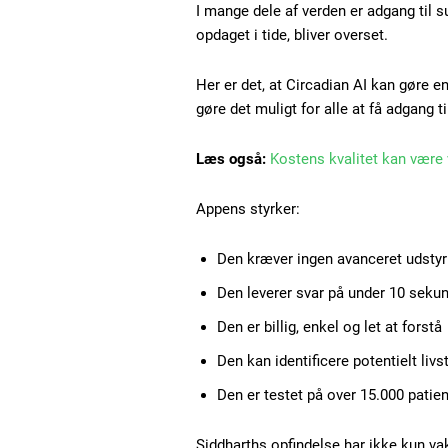
I mange dele af verden er adgang til
opdaget i tide, bliver overset.
Gratis
/ forever
Her er det, at Circadian AI kan gøre en
gøre det muligt for alle at få adgang 
Etiam est nibh, lobortis sit
Læs også:
Kostens kvalitet kan være 
Praesent euismod ac
Appens styrker:
Ut mollis pellentesque tortor
Nullam eu erat condimentum
Den kræver ingen avanceret udstyr
Donec quis est ac felis
Orci varius natoque dolor
Den leverer svar på under 10 seku
Den er billig, enkel og let at forstå
Den kan identificere potentielt li
Den er testet på over 15.000 patie
Siddharths opfindelse har ikke kun va