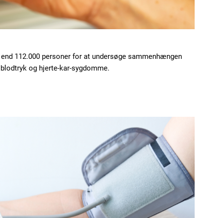
re end 112.000 personer for at undersøge sammenhængen
Subscription Plans
 blodtryk og hjerte-kar-sygdomme.
Member full ac
100
DK