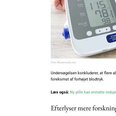
Etiam est nibh, lobortis sit
Praesent euismod ac
Ut mollis pellentesque tortor
Nullam eu erat condimentum
Donec quis est ac felis
Orci varius natoque dolor
Foto: Shutterstock.com
Undersøgelsen konkluderer, at flere 
forekomst af forhøjet blodtryk.
Læs også:
Ny pille kan erstatte indsp
Efterlyser mere forsknin