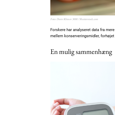
Foto: Denis Klimov 3000 / Shutterstock.com
Forskere har analyseret data fra me
mellem konserveringsmidler, forhøjet
En mulig sammenhæng
Free limited access
Gratis
/ forever