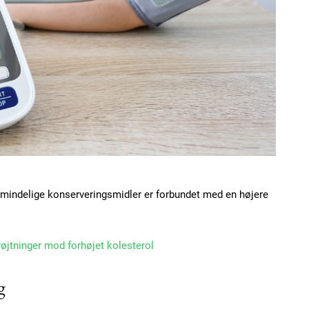
Etiam est nibh, loborti
Praesent euismod ac
Ut mollis pellentesque
Nullam eu erat condi
Donec quis est ac feli
Orci varius natoque do
YEARLY PRICI
almindelige konserveringsmidler er forbundet med en højere
røjtninger mod forhøjet kolesterol
g