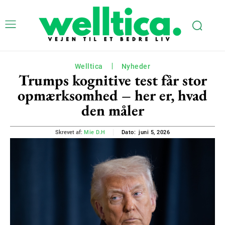
Welltica
Nyheder
Trumps kognitive test får stor
opmærksomhed – her er, hvad
den måler
juni 5, 2026
Skrevet af:
Mie D.H
Dato: