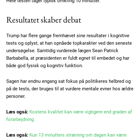
Hele testen tager typisk omkring 10 minutter.
Resultatet skaber debat
Free limited access
Trump har flere gange fremhævet sine resultater i kognitive
Gratis
tests og oplyst, at han opnåede topkarakter ved den seneste
/ forever
undersøgelse. Samtidig vurderede lægen Sean Patrick
Barbabella, at præsidenten er fuldt egnet til embedet og har
både god fysisk og kognitiv funktion.
Etiam est nibh, lobortis sit
Praesent euismod ac
Sagen har endnu engang sat fokus på politikeres helbred og
Ut mollis pellentesque tortor
på de tests, der bruges til at vurdere mentale evner hos ældre
Nullam eu erat condimentum
personer.
Donec quis est ac felis
Orci varius natoque dolor
Læs også:
Kostens kvalitet kan være vigtigere end graden af
forarbejdning
Læs også:
Kun 13 minutters stræning om dagen kan være