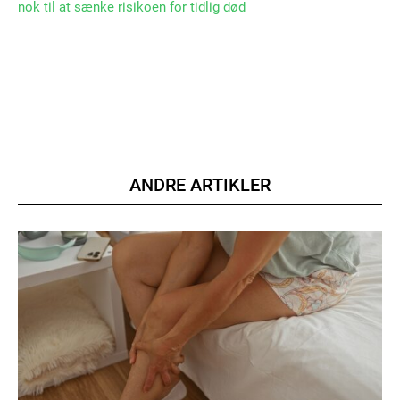
nok til at sænke risikoen for tidlig død
Member full access
100
DKK
/ year
ANDRE ARTIKLER
Etiam est nibh, lobortis sit
Praesent euismod ac
Ut mollis pellentesque tortor
Nullam eu erat condimentum
Donec quis est ac felis
Orci varius natoque dolor
YEARLY PRICING
MONTHLY PRICING