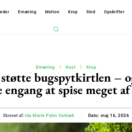
eder
Ernæring
Motion
Krop
Sind
Opskrifter
Ernæring
Kost
Krop
 støtte bugspytkirtlen – 
e engang at spise meget af
Skrevet af:
Ida-Marie Palm Varbæk
Dato:
maj 16, 2026