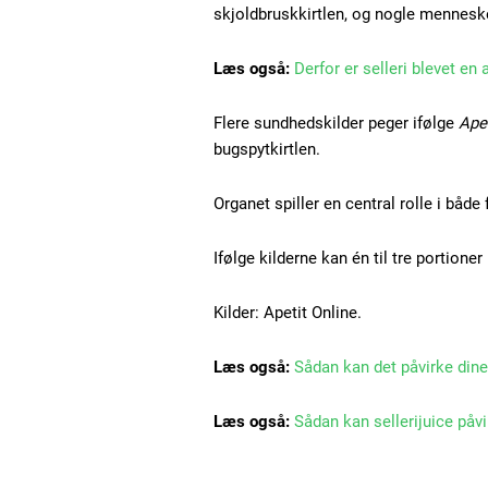
skjoldbruskkirtlen, og nogle mennesk
Nullam eu erat condimentum
Donec quis est ac felis
Læs også:
Derfor er selleri blevet en
Orci varius natoque dolor
Flere sundhedskilder peger ifølge
Apet
bugspytkirtlen.
Organet spiller en central rolle i båd
Ifølge kilderne kan én til tre portion
Kilder: Apetit Online.
Læs også:
Sådan kan det påvirke dine 
Læs også:
Sådan kan sellerijuice påvi