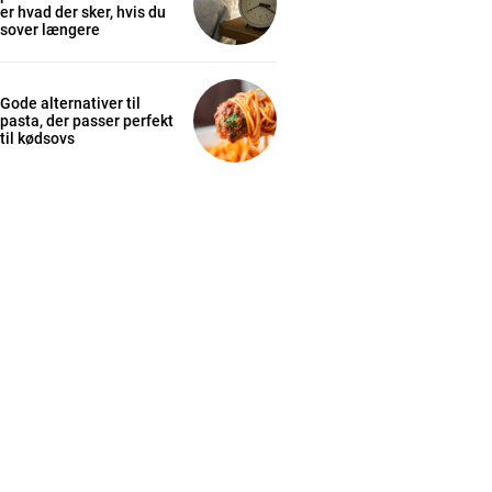
er hvad der sker, hvis du
sover længere
Gode alternativer til
pasta, der passer perfekt
til kødsovs
cess
K
/ year
s sit
 tortor