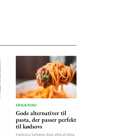
ERNÆRING
Gode alternativer til
pasta, der passer perfekt
til kødsovs
Kødsovs behøver ikke altid at blive