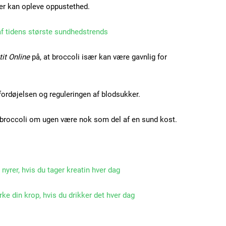
er kan opleve oppustethed.
Nullam eu erat condi
Donec quis est ac feli
 af tidens største sundhedstrends
Orci varius natoque do
it Online
på, at broccoli især kan være gavnlig for
YEARLY PRICI
e fordøjelsen og reguleringen af blodsukker.
er broccoli om ugen være nok som del af en sund kost.
nyrer, hvis du tager kreatin hver dag
rke din krop, hvis du drikker det hver dag