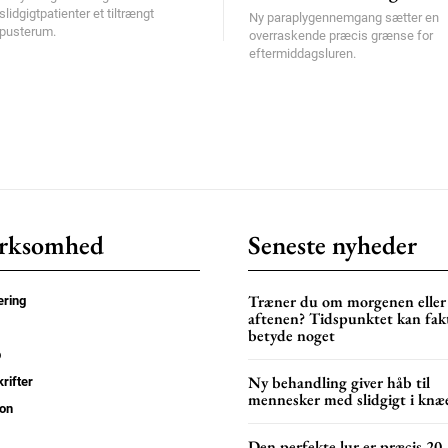
slidgigtpatienter et tiltrængt
Ny paraplygennemgang sætter en
pusterum.
overraskende præcis grænse for
eftermiddagsluren.
rksomhed
Seneste nyheder
Træner du om morgenen eller
ring
aftenen? Tidspunktet kan fak
betyde noget
p
Ny behandling giver håb til
rifter
mennesker med slidgigt i knæ
on
Den perfekte lur er præcis 20