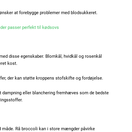
r ønsker at forebygge problemer med blodsukkeret.
Subscription Plans
, der passer perfekt til kødsovs
 med disse egenskaber. Blomkål, hvidkål og rosenkål
Member full ac
ret kost.
fer, der kan støtte kroppens stofskifte og fordøjelse.
100
DK
rt dampning eller blanchering fremhæves som de bedste
ingsstoffer.
Etiam est nibh, loborti
Praesent euismod ac
 måde. Rå broccoli kan i store mængder påvirke
Ut mollis pellentesque