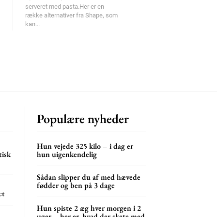
serveret med pasta.Her er en
række alternativer fra Shape, som
kan...
Populære nyheder
Hun vejede 325 kilo – i dag er
tisk
hun uigenkendelig
Sådan slipper du af med hævede
fødder og ben på 3 dage
et
Hun spiste 2 æg hver morgen i 2
uger – her er, hvad der skete med