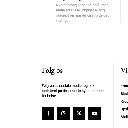
Nyere forsøg peger på små, men
reelle forskelle. Vigtigst er dog
stadig: træn når du kan holde det
ved lige.
Følg os
Vi
Følg vores sociale medier og bliv
Ernæ
opdateret på de seneste nyheder inden
Sind
for helse.
Kro
Opsk
Moti