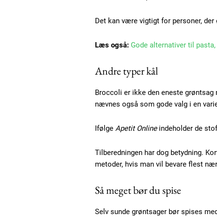
Det kan være vigtigt for personer, de
Læs også:
Gode alternativer til pasta
Andre typer kål
Broccoli er ikke den eneste grøntsag
Free limited access
nævnes også som gode valg i en varie
Ifølge
Apetit Online
indeholder de stof
Gratis
/ forever
Tilberedningen har dog betydning. Ko
metoder, hvis man vil bevare flest nær
Etiam est nibh, lobortis sit
Så meget bør du spise
Praesent euismod ac
Selv sunde grøntsager bør spises med
Ut mollis pellentesque tortor