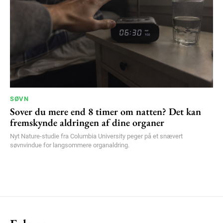
SØVN
Sover du mere end 8 timer om natten? Det kan
fremskynde aldringen af dine organer
Nyt Nature-studie fra Columbia University peger på et snævert
søvnvindue for langsommere organaldring.