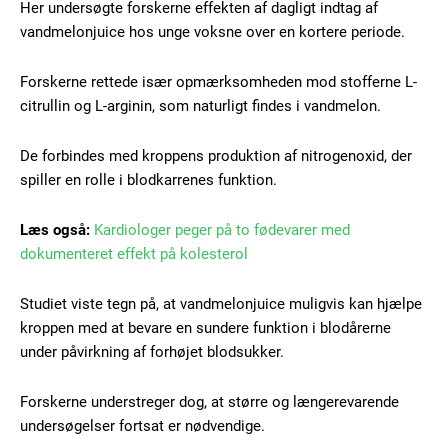
Her undersøgte forskerne effekten af dagligt indtag af
vandmelonjuice hos unge voksne over en kortere periode.
Forskerne rettede især opmærksomheden mod stofferne L-
citrullin og L-arginin, som naturligt findes i vandmelon.
Free limited access
De forbindes med kroppens produktion af nitrogenoxid, der
Gratis
spiller en rolle i blodkarrenes funktion.
/ forever
Læs også:
Kardiologer peger på to fødevarer med
dokumenteret effekt på kolesterol
Etiam est nibh, lobortis sit
Praesent euismod ac
Studiet viste tegn på, at vandmelonjuice muligvis kan hjælpe
Ut mollis pellentesque tortor
kroppen med at bevare en sundere funktion i blodårerne
Nullam eu erat condimentum
under påvirkning af forhøjet blodsukker.
Donec quis est ac felis
Orci varius natoque dolor
Forskerne understreger dog, at større og længerevarende
undersøgelser fortsat er nødvendige.