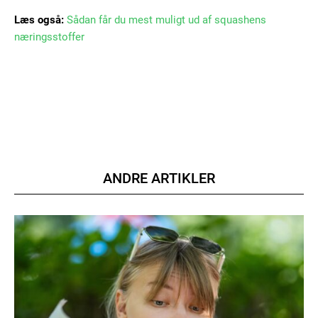
Læs også:
Sådan får du mest muligt ud af squashens
næringsstoffer
Member full access
100
DKK
/ year
ANDRE ARTIKLER
Etiam est nibh, lobortis sit
Praesent euismod ac
Ut mollis pellentesque tortor
Nullam eu erat condimentum
Donec quis est ac felis
Orci varius natoque dolor