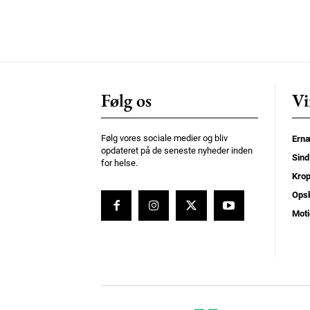
Følg os
Vi
Følg vores sociale medier og bliv
Ernæ
opdateret på de seneste nyheder inden
Sind
for helse.
Kro
Opsk
Moti