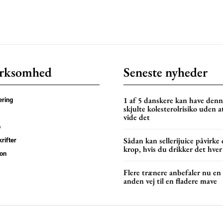
rksomhed
Seneste nyheder
1 af 5 danskere kan have den
ring
skjulte kolesterolrisiko uden a
vide det
p
Sådan kan sellerijuice påvirke 
rifter
krop, hvis du drikker det hver
on
Flere trænere anbefaler nu en
anden vej til en fladere mave