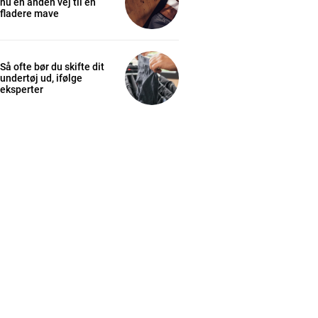
nu en anden vej til en
fladere mave
Så ofte bør du skifte dit
undertøj ud, ifølge
eksperter
cess