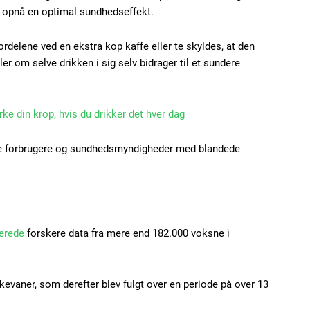
t opnå en optimal sundhedseffekt.
rdelene ved en ekstra kop kaffe eller te skyldes, at den
ller om selve drikken i sig selv bidrager til et sundere
rke din krop, hvis du drikker det hver dag
åde forbrugere og sundhedsmyndigheder med blandede
Subscription Plans
erede
forskere data fra mere end 182.000 voksne i
Member full ac
kevaner, som derefter blev fulgt over en periode på over 13