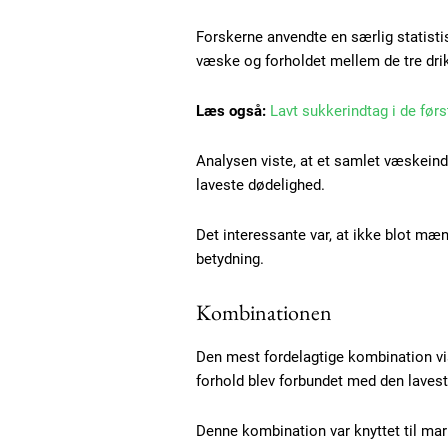
Gratis
/ forever
Forskerne anvendte en særlig statisti
væske og forholdet mellem de tre dri
Etiam est nibh, lobortis sit
Læs også:
Lavt sukkerindtag i de førs
Praesent euismod ac
Ut mollis pellentesque tortor
Analysen viste, at et samlet væskeind
Nullam eu erat condimentum
laveste dødelighed.
Donec quis est ac felis
Orci varius natoque dolor
Det interessante var, at ikke blot m
betydning.
Kombinationen
Den mest fordelagtige kombination vist
forhold blev forbundet med den laves
Denne kombination var knyttet til mark