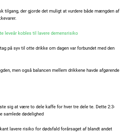
100
DK
sk tilgang, der gjorde det muligt at vurdere både mængden af
kkevarer.
Etiam est nibh, loborti
te leveår kobles til lavere demensrisiko
Praesent euismod ac
Ut mollis pellentesque
tag på syv til otte drikke om dagen var forbundet med den
Nullam eu erat condi
Donec quis est ac feli
ængden, men også balancen mellem drikkene havde afgørende
Orci varius natoque do
YEARLY PRICI
e sig at være to dele kaffe for hver tre dele te. Dette 2:3-
te samlede dødelighed
ant lavere risiko for dødsfald forårsaget af blandt andet