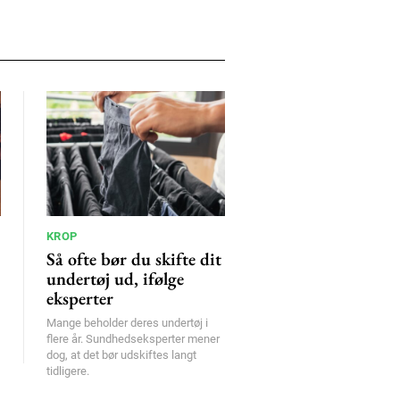
KROP
Så ofte bør du skifte dit
undertøj ud, ifølge
eksperter
Mange beholder deres undertøj i
flere år. Sundhedseksperter mener
dog, at det bør udskiftes langt
tidligere.