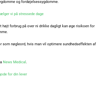
jssygdomme og fordøjelsessygdomme.
vælger vi på stressede dage
t højt forbrug på over ni drikke dagligt kan øge risikoen for
omme.
r som nøgleord, hvis man vil optimere sundhedseffekten af
ra
News Medical
.
ode for din lever