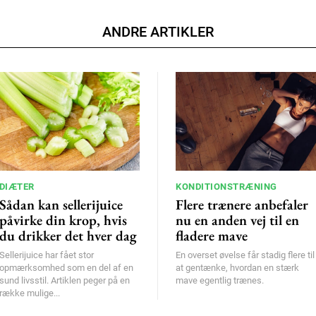
ANDRE ARTIKLER
DIÆTER
KONDITIONSTRÆNING
Sådan kan sellerijuice
Flere trænere anbefaler
påvirke din krop, hvis
nu en anden vej til en
du drikker det hver dag
fladere mave
Sellerijuice har fået stor
En overset øvelse får stadig flere til
opmærksomhed som en del af en
at gentænke, hvordan en stærk
sund livsstil. Artiklen peger på en
mave egentlig trænes.
række mulige...