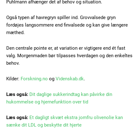
Praesent euismod ac
Puhlmann afhænger det af behov og situation.
Ut mollis pellentesque tortor
Også typen af havregryn spiller ind. Grovvalsede gryn
Nullam eu erat condimentum
fordøjes langsommere end finvalsede og kan give længere
Donec quis est ac felis
mæthed.
Orci varius natoque dolor
Den centrale pointe er, at variation er vigtigere end ét fast
valg. Morgenmaden bør tilpasses hverdagen og den enkeltes
behov.
Kilder:
Forskning.no
og
Videnskab.dk
.
Member full access
Læs også:
Dit daglige sukkerindtag kan påvirke din
hukommelse og hjernefunktion over tid
100
DKK
/ year
Læs også:
Et dagligt skvæt ekstra jomfru olivenolie kan
sænke dit LDL og beskytte dit hjerte
Etiam est nibh, lobortis sit