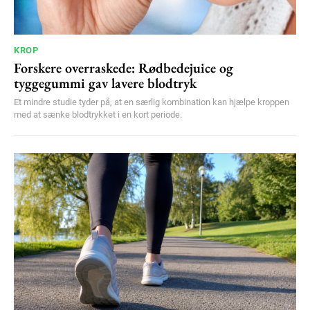
KROP
Forskere overraskede: Rødbedejuice og
tyggegummi gav lavere blodtryk
Et mindre studie tyder på, at en særlig kombination kan hjælpe kroppen
med at sænke blodtrykket i en kort periode.