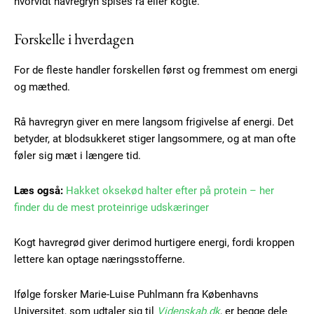
hvorvidt havregryn spises rå eller kogte.
Forskelle i hverdagen
For de fleste handler forskellen først og fremmest om energi
og mæthed.
Rå havregryn giver en mere langsom frigivelse af energi. Det
betyder, at blodsukkeret stiger langsommere, og at man ofte
føler sig mæt i længere tid.
Læs også:
Hakket oksekød halter efter på protein – her
finder du de mest proteinrige udskæringer
Kogt havregrød giver derimod hurtigere energi, fordi kroppen
lettere kan optage næringsstofferne.
Ifølge forsker Marie-Luise Puhlmann fra Københavns
Universitet, som udtaler sig til
Videnskab.dk
, er begge dele