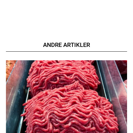
Praesent euismod ac
Ut mollis pellentesque tortor
Nullam eu erat condimentum
Donec quis est ac felis
Orci varius natoque dolor
ANDRE ARTIKLER
YEARLY PRICING
MONTHLY PRICING