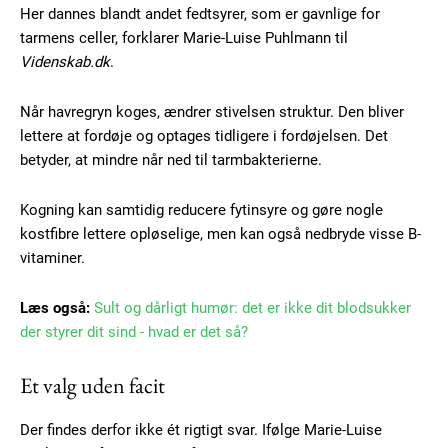
Her dannes blandt andet fedtsyrer, som er gavnlige for
tarmens celler, forklarer Marie-Luise Puhlmann til
Videnskab.dk
.
Når havregryn koges, ændrer stivelsen struktur. Den bliver
lettere at fordøje og optages tidligere i fordøjelsen. Det
Subscription Plans
betyder, at mindre når ned til tarmbakterierne.
Kogning kan samtidig reducere fytinsyre og gøre nogle
kostfibre lettere opløselige, men kan også nedbryde visse B-
vitaminer.
Free limited access
Læs også:
Sult og dårligt humør: det er ikke dit blodsukker
der styrer dit sind - hvad er det så?
Gratis
/ forever
Et valg uden facit
Etiam est nibh, lobortis sit
Der findes derfor ikke ét rigtigt svar. Ifølge Marie-Luise