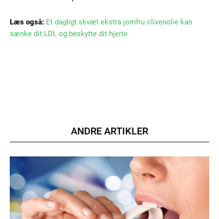
Læs også:
Et dagligt skvæt ekstra jomfru olivenolie kan
sænke dit LDL og beskytte dit hjerte
Member full access
100
DKK
/ year
Etiam est nibh, lobortis sit
ANDRE ARTIKLER
Praesent euismod ac
Ut mollis pellentesque tortor
Nullam eu erat condimentum
Donec quis est ac felis
Orci varius natoque dolor