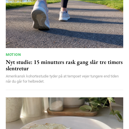
MOTION
Nyt studie: 15 minutters rask gang slår tre timers
slentretur
Amerikansk kohortestudie tyder på at tempoet vejer tungere end tiden
når du går for helbredet.