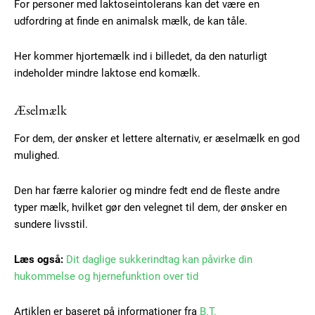
For personer med laktoseintolerans kan det være en
udfordring at finde en animalsk mælk, de kan tåle.
Her kommer hjortemælk ind i billedet, da den naturligt
indeholder mindre laktose end komælk.
Free limited access
Æselmælk
Gratis
/ forever
For dem, der ønsker et lettere alternativ, er æselmælk en god
mulighed.
Etiam est nibh, lobortis sit
Den har færre kalorier og mindre fedt end de fleste andre
Praesent euismod ac
typer mælk, hvilket gør den velegnet til dem, der ønsker en
Ut mollis pellentesque tortor
sundere livsstil.
Nullam eu erat condimentum
Donec quis est ac felis
Læs også:
Dit daglige sukkerindtag kan påvirke din
Orci varius natoque dolor
hukommelse og hjernefunktion over tid
Artiklen er baseret på informationer fra
B.T.