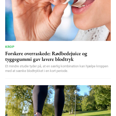
YEARLY PRICING
MONTHLY PRICING
KROP
Forskere overraskede: Rødbedejuice og
tyggegummi gav lavere blodtryk
Et mindre studie tyder på, at en særlig kombination kan hjælpe kroppen
med at sænke blodtrykket i en kort periode.