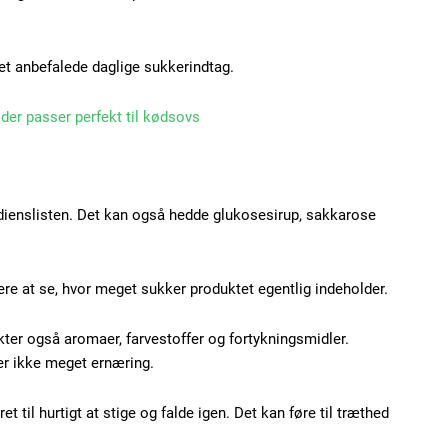
det anbefalede daglige sukkerindtag.
Subscription Plans
, der passer perfekt til kødsovs
redienslisten. Det kan også hedde glukosesirup, sakkarose
Member full ac
ere at se, hvor meget sukker produktet egentlig indeholder.
100
DK
kter også aromaer, farvestoffer og fortykningsmidler.
er ikke meget ernæring.
t til hurtigt at stige og falde igen. Det kan føre til træthed
Etiam est nibh, loborti