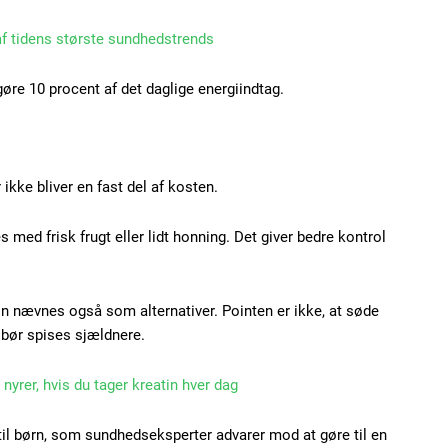
Praesent euismod ac
 af tidens største sundhedstrends
Ut mollis pellentesque
Nullam eu erat condi
gøre 10 procent af det daglige energiindtag.
Donec quis est ac feli
Orci varius natoque do
ikke bliver en fast del af kosten.
YEARLY PRICI
 med frisk frugt eller lidt honning. Det giver bedre kontrol
in nævnes også som alternativer. Pointen er ikke, at søde
 bør spises sjældnere.
nyrer, hvis du tager kreatin hver dag
til børn, som sundhedseksperter advarer mod at gøre til en