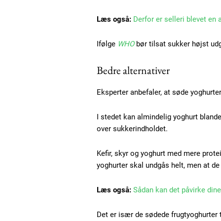
Praesent euismod ac
Læs også:
Derfor er selleri blevet en
Ut mollis pellentesque tortor
Nullam eu erat condimentum
Ifølge
WHO
bør tilsat sukker højst ud
Donec quis est ac felis
Orci varius natoque dolor
Bedre alternativer
Eksperter anbefaler, at søde yoghurter 
I stedet kan almindelig yoghurt blandes
over sukkerindholdet.
Kefir, skyr og yoghurt med mere prote
yoghurter skal undgås helt, men at de
Læs også:
Sådan kan det påvirke dine 
Det er især de sødede frugtyoghurter 