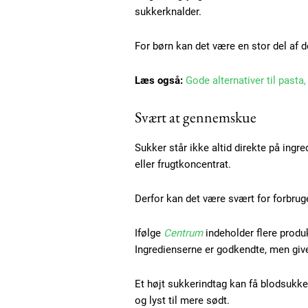
sukkerknalder.
For børn kan det være en stor del af 
Læs også:
Gode alternativer til pasta
Svært at gennemskue
Sukker står ikke altid direkte på ing
eller frugtkoncentrat.
Free limited access
Derfor kan det være svært for forbrug
Gratis
Ifølge
Centrum
indeholder flere produ
/ forever
Ingredienserne er godkendte, men giv
Et højt sukkerindtag kan få blodsukkere
og lyst til mere sødt.
Etiam est nibh, lobortis sit