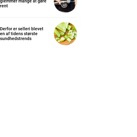
glemmer mange at gøre
rent
Derfor er selleri blevet
en af tidens største
sundhedstrends
cess
K
/ year
s sit