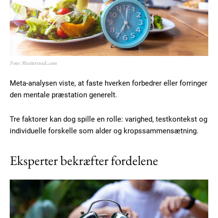
Foto: Shutterstock.com
Subscription Plans
Meta-analysen viste, at faste hverken forbedrer eller forringer
den mentale præstation generelt.
Tre faktorer kan dog spille en rolle: varighed, testkontekst og
individuelle forskelle som alder og kropssammensætning.
Free limited access
Eksperter bekræfter fordelene
Gratis
/ forever
Etiam est nibh, lobortis sit