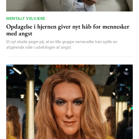
MENTALT VELVÆRE
Opdagelse i hjernen giver nyt håb for mennesker
med angst
Et nyt studie peger på, at en lille gruppe nerveceller kan spille en
afgørende rolle i udviklingen af angst.