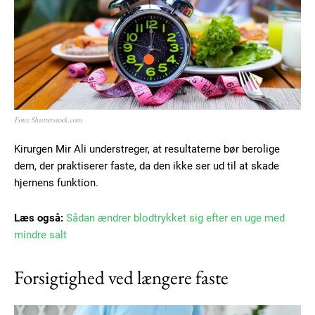
Praesent euismod ac
Ut mollis pellentesque tortor
Nullam eu erat condimentum
Donec quis est ac felis
Orci varius natoque dolor
Foto: Shutterstock.com
Kirurgen Mir Ali understreger, at resultaterne bør berolige
dem, der praktiserer faste, da den ikke ser ud til at skade
hjernens funktion.
Member full access
Læs også:
Sådan ændrer blodtrykket sig efter en uge med
mindre salt
100
DKK
/ year
Forsigtighed ved længere faste
Etiam est nibh, lobortis sit