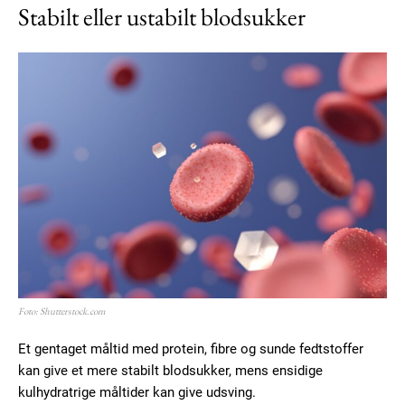
Stabilt eller ustabilt blodsukker
Member full access
100
DKK
/ year
Etiam est nibh, lobortis sit
Praesent euismod ac
Ut mollis pellentesque tortor
Nullam eu erat condimentum
Donec quis est ac felis
Foto: Shutterstock.com
Orci varius natoque dolor
Et gentaget måltid med protein, fibre og sunde fedtstoffer
kan give et mere stabilt blodsukker, mens ensidige
YEARLY PRICING
MONTHLY PRICING
kulhydratrige måltider kan give udsving.