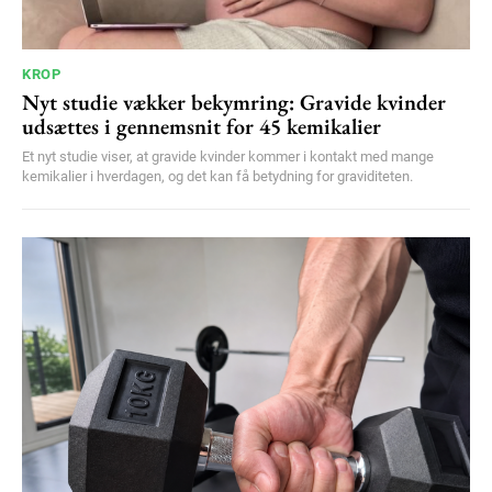
KROP
Nyt studie vækker bekymring: Gravide kvinder
udsættes i gennemsnit for 45 kemikalier
Et nyt studie viser, at gravide kvinder kommer i kontakt med mange
kemikalier i hverdagen, og det kan få betydning for graviditeten.