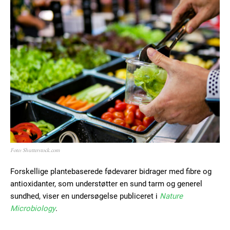
Free limited access
Gratis
/ forever
Etiam est nibh, lobortis sit
Praesent euismod ac
Ut mollis pellentesque tortor
Foto: Shutterstock.com
Nullam eu erat condimentum
Donec quis est ac felis
Forskellige plantebaserede fødevarer bidrager med fibre og
Orci varius natoque dolor
antioxidanter, som understøtter en sund tarm og generel
sundhed, viser en undersøgelse publiceret i
Nature
Microbiology
.