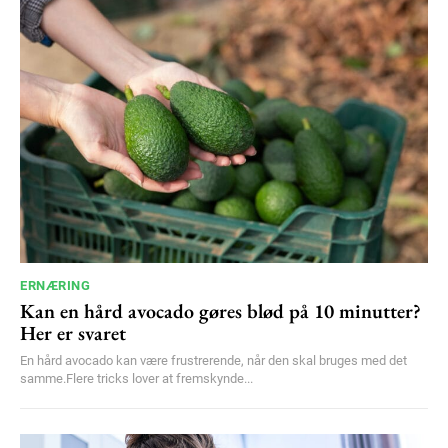
Orci varius natoque dolor
YEARLY PRICING
MONTHLY PRICING
ERNÆRING
Kan en hård avocado gøres blød på 10 minutter?
Her er svaret
En hård avocado kan være frustrerende, når den skal bruges med det
samme.Flere tricks lover at fremskynde...