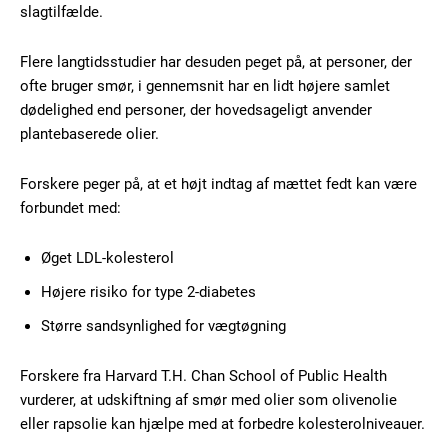
slagtilfælde.
Subscription Plans
Flere langtidsstudier har desuden peget på, at personer, der
ofte bruger smør, i gennemsnit har en lidt højere samlet
dødelighed end personer, der hovedsageligt anvender
plantebaserede olier.
Free limited access
Forskere peger på, at et højt indtag af mættet fedt kan være
forbundet med:
Gratis
/ forever
Øget LDL-kolesterol
Højere risiko for type 2-diabetes
Etiam est nibh, lobortis sit
Større sandsynlighed for vægtøgning
Praesent euismod ac
Forskere fra Harvard T.H. Chan School of Public Health
Ut mollis pellentesque tortor
vurderer, at udskiftning af smør med olier som olivenolie
Nullam eu erat condimentum
eller rapsolie kan hjælpe med at forbedre kolesterolniveauer.
Donec quis est ac felis