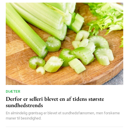
Orci varius natoque dolor
YEARLY PRICING
MONTHLY PRICING
DIÆTER
Derfor er selleri blevet en af tidens største
sundhedstrends
En almindelig grøntsag er blevet et sundhedsfænomen, men forskerne
maner til besindighed.