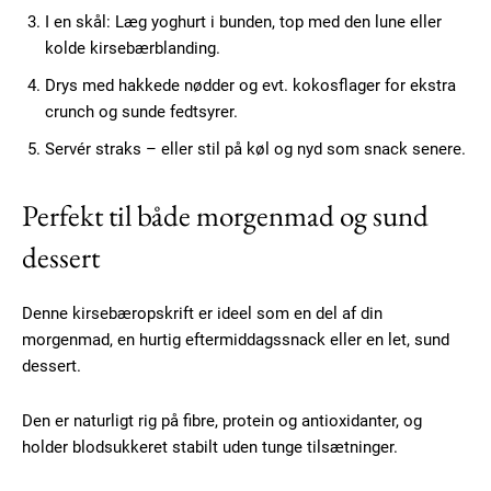
I en skål: Læg yoghurt i bunden, top med den lune eller
Subscription Plans
kolde kirsebærblanding.
Drys med hakkede nødder og evt. kokosflager for ekstra
crunch og sunde fedtsyrer.
Servér straks – eller stil på køl og nyd som snack senere.
Free limited access
Perfekt til både morgenmad og sund
Gratis
dessert
/ forever
Denne kirsebæropskrift er ideel som en del af din
Etiam est nibh, lobortis sit
morgenmad, en hurtig eftermiddagssnack eller en let, sund
dessert.
Praesent euismod ac
Ut mollis pellentesque tortor
Den er naturligt rig på fibre, protein og antioxidanter, og
Nullam eu erat condimentum
holder blodsukkeret stabilt uden tunge tilsætninger.
Donec quis est ac felis
Orci varius natoque dolor