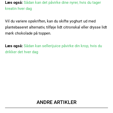
Læs også:
Sådan kan det påvirke dine nyrer, hvis du tager
kreatin hver dag
Vil du variere opskriften, kan du skifte yoghurt ud med
plantebaseret alternativ, tilføje lidt citronskal eller drysse lidt
mørk chokolade på toppen.
Member full access
Læs også:
Sådan kan sellerijuice påvirke din krop, hvis du
drikker det hver dag
100
DKK
/ year
Etiam est nibh, lobortis sit
Praesent euismod ac
Ut mollis pellentesque tortor
Nullam eu erat condimentum
ANDRE ARTIKLER
Donec quis est ac felis