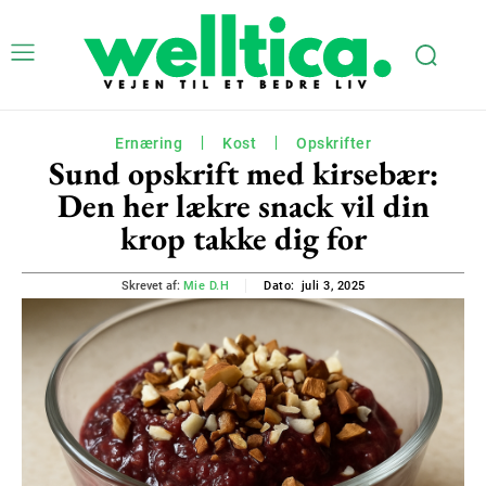
Ernæring
Kost
Opskrifter
Sund opskrift med kirsebær:
Den her lækre snack vil din
krop takke dig for
juli 3, 2025
Skrevet af:
Mie D.H
Dato: