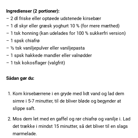
Ingredienser (2 portioner):
– 2 dl friske eller optøede udstenede kirsebær
– 1 dl skyr eller græsk yoghurt 10 % (for mere mæthed)
– 1 tsk honning (kan udelades for 100 % sukkerfri version)
– 1 spsk chiafrø
– ½ tsk vaniljepulver eller vaniljepasta
– 1 spsk hakkede mandler eller valnødder
– 1 tsk kokosflager (valgfrit)
Sådan gør du:
Kom kirsebærrene i en gryde med lidt vand og lad dem
simre i 5-7 minutter, til de bliver bløde og begynder at
slippe saft.
Mos dem let med en gaffel og rør chiafrø og vanilje i. Lad
det trække i mindst 15 minutter, så det bliver til en slags
marmelade.