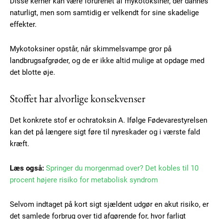
Disse kerner kan være forurenet af mykotoksiner, der dannes
naturligt, men som samtidig er velkendt for sine skadelige
effekter.
Mykotoksiner opstår, når skimmelsvampe gror på
landbrugsafgrøder, og de er ikke altid mulige at opdage med
det blotte øje.
Stoffet har alvorlige konsekvenser
Det konkrete stof er ochratoksin A. Ifølge Fødevarestyrelsen
kan det på længere sigt føre til nyreskader og i værste fald
kræft.
Subscription Plans
Læs også:
Springer du morgenmad over? Det kobles til 10
procent højere risiko for metabolisk syndrom
Selvom indtaget på kort sigt sjældent udgør en akut risiko, er
Free limited access
det samlede forbrug over tid afgørende for, hvor farligt