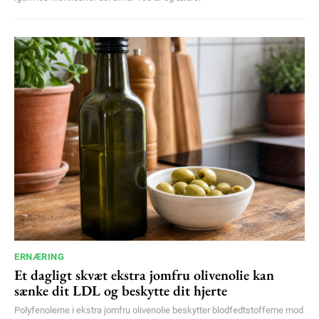
ERNÆRING
Et dagligt skvæt ekstra jomfru olivenolie kan
sænke dit LDL og beskytte dit hjerte
Polyfenolerne i ekstra jomfru olivenolie beskytter blodfedtstofferne mod