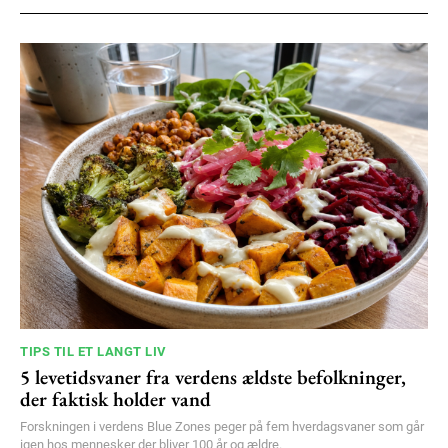
100
DKK
/ year
Etiam est nibh, lobortis sit
Praesent euismod ac
Ut mollis pellentesque tortor
Nullam eu erat condimentum
Donec quis est ac felis
Orci varius natoque dolor
YEARLY PRICING
MONTHLY PRICING
TIPS TIL ET LANGT LIV
5 levetidsvaner fra verdens ældste befolkninger,
der faktisk holder vand
Forskningen i verdens Blue Zones peger på fem hverdagsvaner som går
igen hos mennesker der bliver 100 år og ældre.