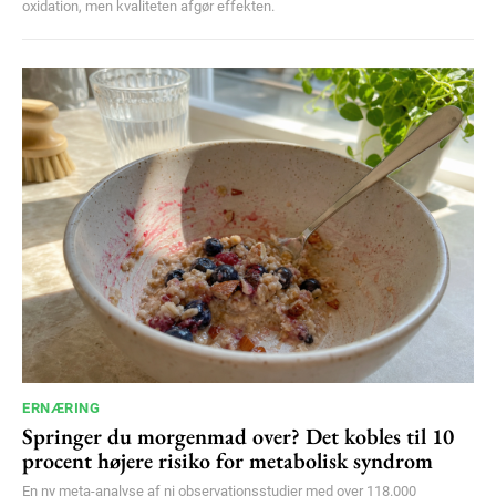
oxidation, men kvaliteten afgør effekten.
ERNÆRING
Springer du morgenmad over? Det kobles til 10
procent højere risiko for metabolisk syndrom
En ny meta-analyse af ni observationsstudier med over 118.000