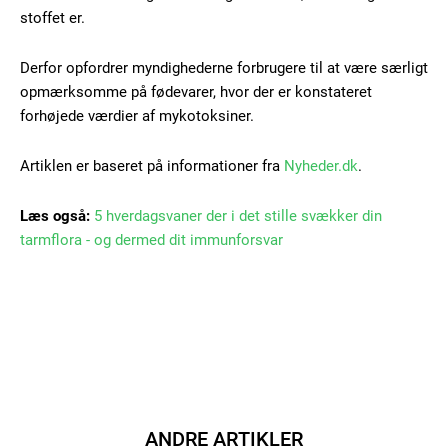
stoffet er.
Gratis
/ forever
Derfor opfordrer myndighederne forbrugere til at være særligt
opmærksomme på fødevarer, hvor der er konstateret
forhøjede værdier af mykotoksiner.
Etiam est nibh, lobortis sit
Praesent euismod ac
Artiklen er baseret på informationer fra
Nyheder.dk
.
Ut mollis pellentesque tortor
Nullam eu erat condimentum
Læs også:
5 hverdagsvaner der i det stille svækker din
Donec quis est ac felis
tarmflora - og dermed dit immunforsvar
Orci varius natoque dolor
Member full access
ANDRE ARTIKLER