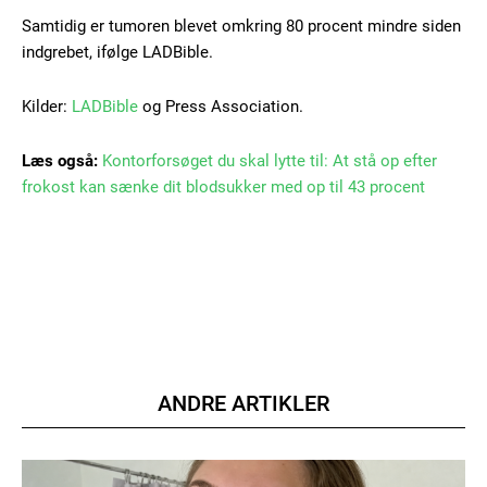
Gratis
/ forever
Samtidig er tumoren blevet omkring 80 procent mindre siden
indgrebet, ifølge LADBible.
Etiam est nibh, lobortis sit
Kilder:
LADBible
og Press Association.
Praesent euismod ac
Ut mollis pellentesque tortor
Læs også:
Kontorforsøget du skal lytte til: At stå op efter
Nullam eu erat condimentum
frokost kan sænke dit blodsukker med op til 43 procent
Donec quis est ac felis
Orci varius natoque dolor
ANDRE ARTIKLER
Member full access