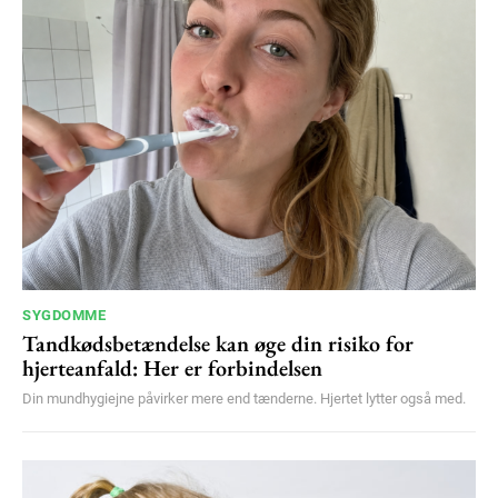
100
DKK
/ year
Etiam est nibh, lobortis sit
Praesent euismod ac
Ut mollis pellentesque tortor
Nullam eu erat condimentum
Donec quis est ac felis
Orci varius natoque dolor
SYGDOMME
YEARLY PRICING
MONTHLY PRICING
Tandkødsbetændelse kan øge din risiko for
hjerteanfald: Her er forbindelsen
Din mundhygiejne påvirker mere end tænderne. Hjertet lytter også med.