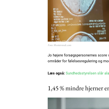
Foto: Shutterstock.com
Jo højere forsøgspersonernes score v
områder for følelsesregulering og mor
Læs også:
Sundhedsstyrelsen slår al
1,45 % mindre hjerner e