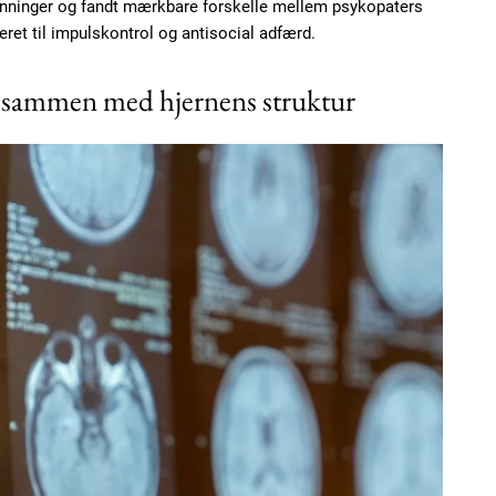
nninger og fandt mærkbare forskelle mellem psykopaters
Etiam est nibh, loborti
eret til impulskontrol og antisocial adfærd.
Praesent euismod ac
Ut mollis pellentesque
 sammen med hjernens struktur
Nullam eu erat condi
Donec quis est ac feli
Orci varius natoque do
YEARLY PRICI