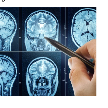
Subscription Plans
Member full ac
100
DK