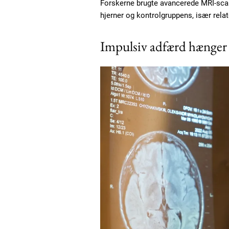
Forskerne brugte avancerede MRI-sca
Etiam est nibh, lobortis sit
hjerner og kontrolgruppens, især relat
Praesent euismod ac
Ut mollis pellentesque tortor
Impulsiv adfærd hænger
Nullam eu erat condimentum
Donec quis est ac felis
Orci varius natoque dolor