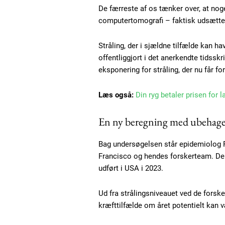
De færreste af os tænker over, at no
computertomografi – faktisk udsætter
Stråling, der i sjældne tilfælde kan h
offentliggjort i det anerkendte tidsskr
eksponering for stråling, der nu får for
Læs også:
Din ryg betaler prisen for l
En ny beregning med ubehage
Bag undersøgelsen står epidemiolog R
Francisco og hendes forskerteam. De h
udført i USA i 2023.
Ud fra strålingsniveauet ved de forske
kræfttilfælde om året potentielt kan 