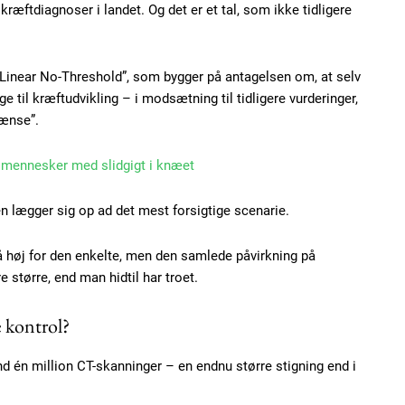
kræftdiagnoser i landet. Og det er et tal, som ikke tidligere
Linear No-Threshold”, som bygger på antagelsen om, at selv
e til kræftudvikling – i modsætning til tidligere vurderinger,
rænse”.
Subscription Plans
l mennesker med slidgigt i knæet
len lægger sig op ad det mest forsigtige scenarie.
å høj for den enkelte, men den samlede påvirkning på
Member full ac
 større, end man hidtil har troet.
 kontrol?
100
DK
d én million CT-skanninger – en endnu større stigning end i