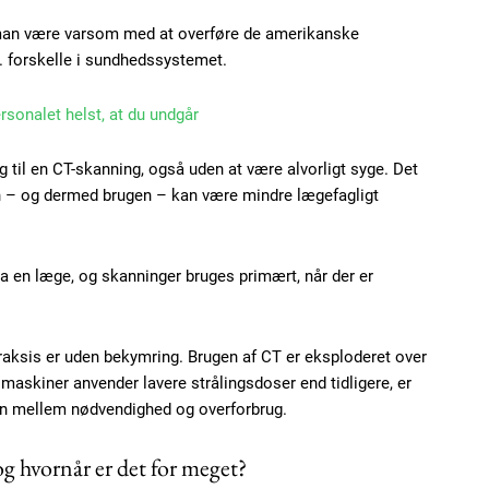
Etiam est nibh, loborti
 man være varsom med at overføre de amerikanske
Praesent euismod ac
a. forskelle i sundhedssystemet.
Ut mollis pellentesque
Nullam eu erat condi
ersonalet helst, at du undgår
Donec quis est ac feli
ig til en CT-skanning, også uden at være alvorligt syge. Det
Orci varius natoque do
n – og dermed brugen – kan være mindre lægefagligt
YEARLY PRICI
a en læge, og skanninger bruges primært, når der er
raksis er uden bekymring. Brugen af CT er eksploderet over
askiner anvender lavere strålingsdoser end tidligere, er
cen mellem nødvendighed og overforbrug.
g hvornår er det for meget?