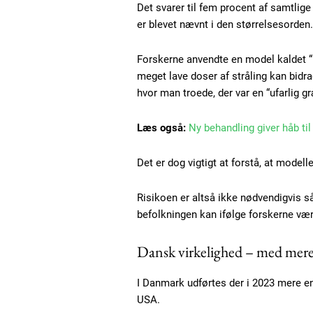
Det svarer til fem procent af samtlige 
er blevet nævnt i den størrelsesorden.
Forskerne anvendte en model kaldet “
meget lave doser af stråling kan bidrag
hvor man troede, der var en “ufarlig g
Læs også:
Ny behandling giver håb ti
Det er dog vigtigt at forstå, at model
Risikoen er altså ikke nødvendigvis s
Free limited access
befolkningen kan ifølge forskerne være
Dansk virkelighed – med mere
Gratis
/ forever
I Danmark udførtes der i 2023 mere en
USA.