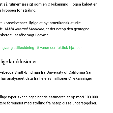
get så rutinemæssigt som en CT-skanning – også kaldet en
 kroppen for stråling.
ave konsekvenser. Ifølge et nyt amerikansk studie
ift
JAMA Internal Medicine
, er det netop den gentagne
skere til at råbe vagt i gevær.
angvarig stillesidning - 5 vaner der faktisk hjælper
lige konklusioner
ebecca Smith-Bindman fra University of California San
ar analyseret data fra hele 93 millioner CT-skanninger
llige typer skanninger, har de estimeret, at op mod 103.000
være forbundet med stråling fra netop disse undersøgelser.