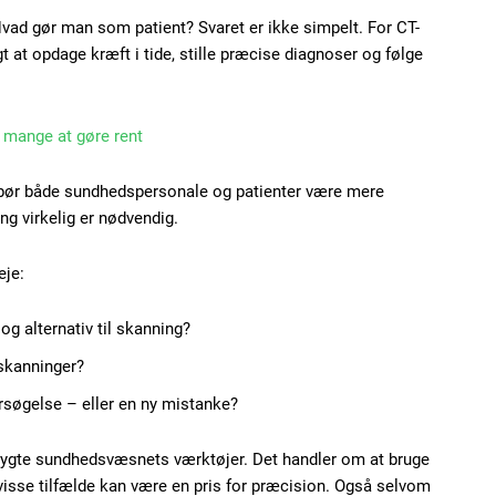
Hvad gør man som patient? Svaret er ikke simpelt. For CT-
gt at opdage kræft i tide, stille præcise diagnoser og følge
 mange at gøre rent
bør både sundhedspersonale og patienter være mere
 virkelig er nødvendig.
eje:
og alternativ til skanning?
skanninger?
rsøgelse – eller en ny mistanke?
frygte sundhedsvæsnets værktøjer. Det handler om at bruge
visse tilfælde kan være en pris for præcision. Også selvom