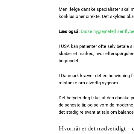
Etiam est nibh, lobortis sit
Men ifølge danske specialister skal
Praesent euismod ac
konklusioner direkte. Det skyldes bl.
Ut mollis pellentesque tortor
Nullam eu erat condimentum
Læs også:
Disse hygiejnefejl ser flyp
Donec quis est ac felis
Orci varius natoque dolor
I USA kan patienter ofte selv betale s
skaber et marked, hvor efterspørgsle
begrundet.
I Danmark kræver det en henvisning fr
mistanke om alvorlig sygdom.
Det betyder dog ikke, at den danske p
de seneste år, og selvom de moderne m
det stadig relevant at tale om balan
Hvornår er det nødvendigt – o