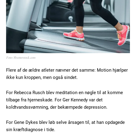
Etiam est nibh, lobortis sit
Praesent euismod ac
Ut mollis pellentesque tortor
Nullam eu erat condimentum
Donec quis est ac felis
Orci varius natoque dolor
Foto: Shutterstock.com
Flere af de ældre atleter nævner det samme: Motion hjælper
ikke kun kroppen, men også sindet.
For Rebecca Rusch blev meditation en nøgle til at komme
tilbage fra hjerneskade. For Ger Kennedy var det
Member full access
koldtvandssvømning, der bekæmpede depression.
100
DKK
For Gene Dykes blev løb selve årsagen til, at han opdagede
/ year
sin kræftdiagnose i tide.