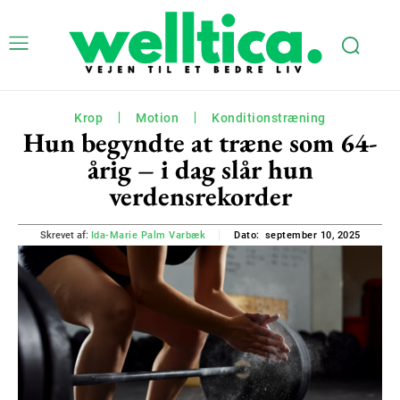
Krop
Motion
Konditionstræning
Hun begyndte at træne som 64-
årig – i dag slår hun
verdensrekorder
september 10, 2025
Skrevet af:
Ida-Marie Palm Varbæk
Dato: