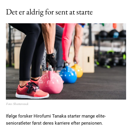
Det er aldrig for sent at starte
Etiam est nibh, lobortis sit
Praesent euismod ac
Ut mollis pellentesque tortor
Nullam eu erat condimentum
Donec quis est ac felis
Orci varius natoque dolor
YEARLY PRICING
MONTHLY PRICING
Foto: Shutterstock
Ifølge forsker Hirofumi Tanaka starter mange elite-
senioratleter først deres karriere efter pensionen.