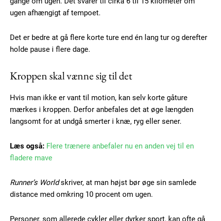
gange om ugen. Det svarer til cirka 6 til 15 kilometer om
ugen afhængigt af tempoet.
Det er bedre at gå flere korte ture end én lang tur og derefter
holde pause i flere dage.
Kroppen skal vænne sig til det
Hvis man ikke er vant til motion, kan selv korte gåture
mærkes i kroppen. Derfor anbefales det at øge længden
langsomt for at undgå smerter i knæ, ryg eller sener.
Læs også:
Flere trænere anbefaler nu en anden vej til en
fladere mave
Runner’s World
skriver, at man højst bør øge sin samlede
distance med omkring 10 procent om ugen.
Personer, som allerede cykler eller dyrker sport, kan ofte gå