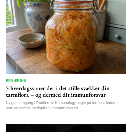
100
DKK
/ year
Etiam est nibh, lobortis sit
Praesent euismod ac
Ut mollis pellentesque tortor
Nullam eu erat condimentum
Donec quis est ac felis
Orci varius natoque dolor
ERNÆRING
5 hverdagsvaner der i det stille svækker din
YEARLY PRICING
MONTHLY PRICING
tarmflora – og dermed dit immunforsvar
Ny gennemgang i Frontiers in Immunology peger på tarmbakterierne
som en central medspiller i immunforsvaret.