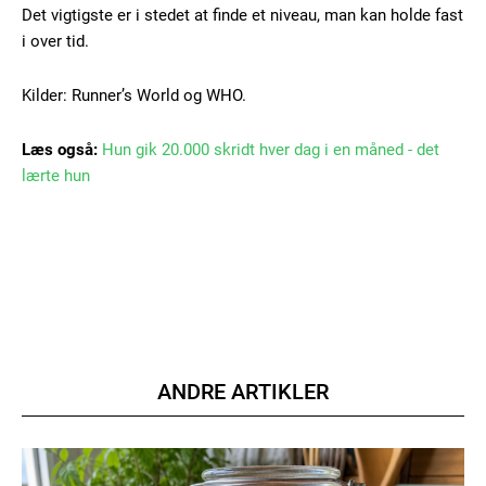
Gratis
/ forever
Det vigtigste er i stedet at finde et niveau, man kan holde fast
i over tid.
Etiam est nibh, lobortis sit
Kilder: Runner’s World og WHO.
Praesent euismod ac
Læs også:
Hun gik 20.000 skridt hver dag i en måned - det
Ut mollis pellentesque tortor
lærte hun
Nullam eu erat condimentum
Donec quis est ac felis
Orci varius natoque dolor
ANDRE ARTIKLER
Member full access