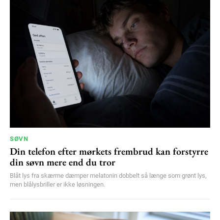
SØVN
Din telefon efter mørkets frembrud kan forstyrre
din søvn mere end du tror
Blåt lys fra skærme dæmper melatonin dobbelt så længe som grønt lys,
men blålysbriller er ikke løsningen.