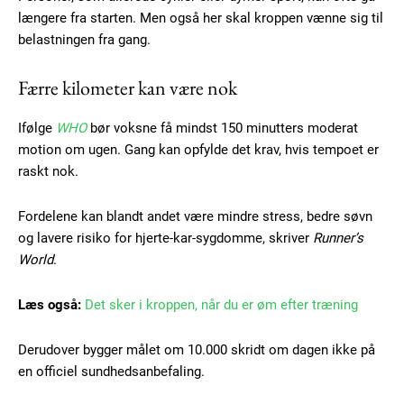
længere fra starten. Men også her skal kroppen vænne sig til
belastningen fra gang.
Færre kilometer kan være nok
Ifølge
WHO
bør voksne få mindst 150 minutters moderat
motion om ugen. Gang kan opfylde det krav, hvis tempoet er
raskt nok.
Fordelene kan blandt andet være mindre stress, bedre søvn
Subscription Plans
og lavere risiko for hjerte-kar-sygdomme, skriver
Runner’s
World
.
Læs også:
Det sker i kroppen, når du er øm efter træning
Free limited access
Derudover bygger målet om 10.000 skridt om dagen ikke på
en officiel sundhedsanbefaling.