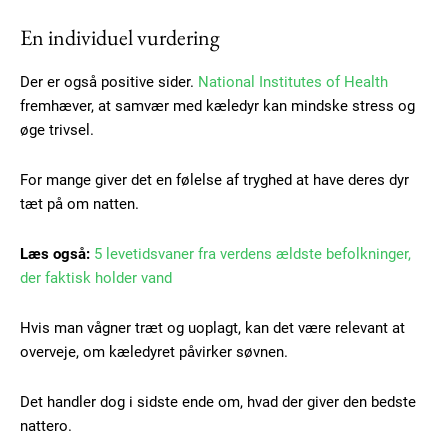
Subscription Plans
En individuel vurdering
Der er også positive sider.
National Institutes of Health
fremhæver, at samvær med kæledyr kan mindske stress og
Free limited access
øge trivsel.
For mange giver det en følelse af tryghed at have deres dyr
Gratis
/ forever
tæt på om natten.
Læs også:
5 levetidsvaner fra verdens ældste befolkninger,
Etiam est nibh, lobortis sit
der faktisk holder vand
Praesent euismod ac
Ut mollis pellentesque tortor
Hvis man vågner træt og uoplagt, kan det være relevant at
overveje, om kæledyret påvirker søvnen.
Nullam eu erat condimentum
Donec quis est ac felis
Orci varius natoque dolor
Det handler dog i sidste ende om, hvad der giver den bedste
nattero.