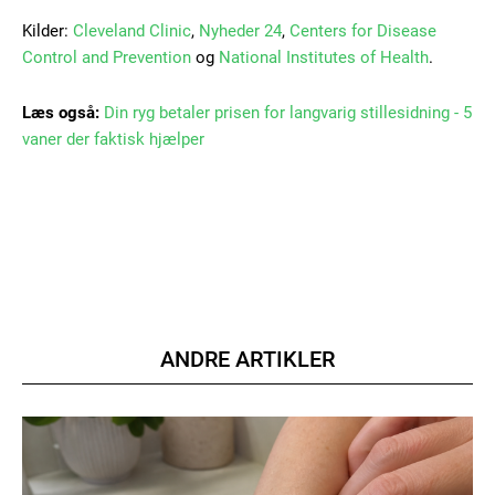
Kilder:
Cleveland Clinic
,
Nyheder 24
,
Centers for Disease
Control and Prevention
og
National Institutes of Health
.
Læs også:
Din ryg betaler prisen for langvarig stillesidning - 5
Member full access
vaner der faktisk hjælper
100
DKK
/ year
Etiam est nibh, lobortis sit
Praesent euismod ac
ANDRE ARTIKLER
Ut mollis pellentesque tortor
Nullam eu erat condimentum
Donec quis est ac felis
Orci varius natoque dolor