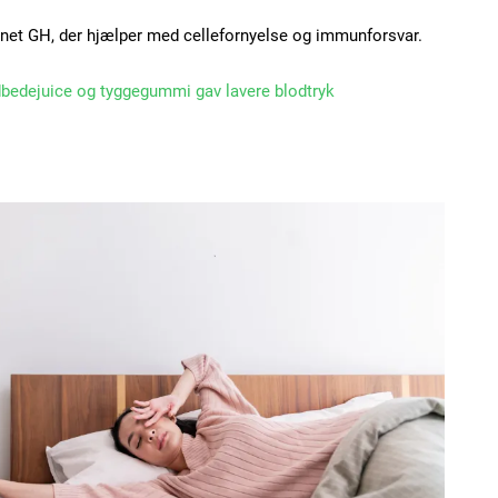
net GH, der hjælper med cellefornyelse og immunforsvar.
bedejuice og tyggegummi gav lavere blodtryk
Subscription Plans
Member full ac
100
DK