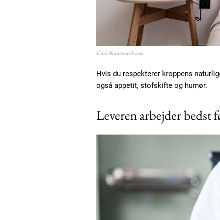
Etiam est nibh, lobortis sit
Praesent euismod ac
Ut mollis pellentesque tortor
Nullam eu erat condimentum
Foto: Shutterstock.com
Donec quis est ac felis
Hvis du respekterer kroppens naturli
Orci varius natoque dolor
også appetit, stofskifte og humør.
Leveren arbejder bedst 