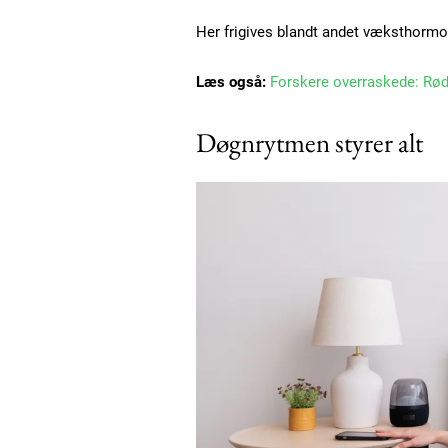
Her frigives blandt andet væksthormo
Læs også:
Forskere overraskede: Rød
Døgnrytmen styrer alt
Free limited access
Gratis
/ forever