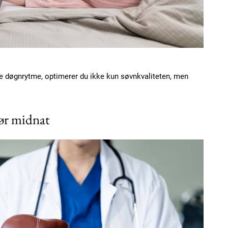
Etiam est nibh, loborti
Praesent euismod ac
Ut mollis pellentesque
Nullam eu erat condi
Donec quis est ac feli
ge døgnrytme, optimerer du ikke kun søvnkvaliteten, men
Orci varius natoque do
før midnat
YEARLY PRICI