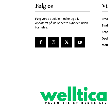
Følg os
Vi
Følg vores sociale medier og bliv
Ernæ
opdateret på de seneste nyheder inden
Sind
for helse.
Kro
Opsk
Moti