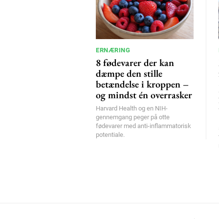
ERNÆRING
8 fødevarer der kan
dæmpe den stille
betændelse i kroppen –
og mindst én overrasker
Harvard Health og en NIH-
gennemgang peger på otte
fødevarer med anti-inflammatorisk
potentiale.