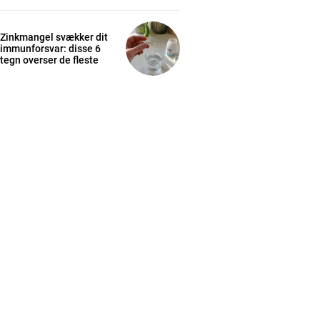
Zinkmangel svækker dit
immunforsvar: disse 6
tegn overser de fleste
cess
K
/ year