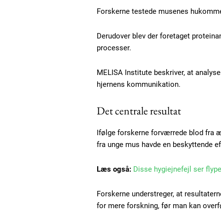
Forskerne testede musenes hukommel
Etiam est nibh, lobortis sit
Derudover blev der foretaget proteina
Praesent euismod ac
processer.
Ut mollis pellentesque tortor
Nullam eu erat condimentum
MELISA Institute beskriver, at analyse
Donec quis est ac felis
hjernens kommunikation.
Orci varius natoque dolor
Det centrale resultat
Ifølge forskerne forværrede blod fr
fra unge mus havde en beskyttende ef
Læs også:
Disse hygiejnefejl ser flyp
Forskerne understreger, at resultater
for mere forskning, før man kan overf