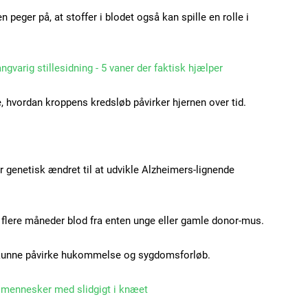
n peger på, at stoffer i blodet også kan spille en rolle i
angvarig stillesidning - 5 vaner der faktisk hjælper
e, hvordan kroppens kredsløb påvirker hjernen over tid.
Subscription Plans
r genetisk ændret til at udvikle Alzheimers-lignende
ere måneder blod fra enten unge eller gamle donor-mus.
Member full ac
r kunne påvirke hukommelse og sygdomsforløb.
100
DK
l mennesker med slidgigt i knæet