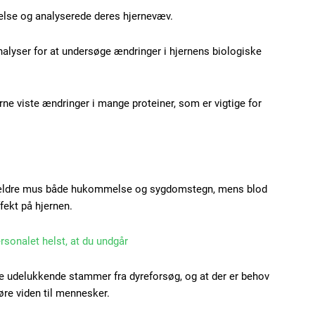
se og analyserede deres hjernevæv.
Etiam est nibh, loborti
nalyser for at undersøge ændringer i hjernens biologiske
Praesent euismod ac
Ut mollis pellentesque
Nullam eu erat condi
rne viste ændringer i mange proteiner, som er vigtige for
Donec quis est ac feli
Orci varius natoque do
a ældre mus både hukommelse og sygdomstegn, mens blod
YEARLY PRICI
fekt på hjernen.
ersonalet helst, at du undgår
ne udelukkende stammer fra dyreforsøg, og at der er behov
øre viden til mennesker.