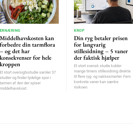
ERNÆRING
KROP
Middelhavskosten kan
Din ryg betaler prisen
forbedre din tarmflora
for langvarig
– og det har
stillesidning – 5 vaner
konsekvenser for hele
der faktisk hjælper
kroppen
Et stort svensk studie kobler
mange timers stillesidning direkte
Et stort oversigtsstudie samler 37
til flere ryg- og nakkesmerter. Fem
studier og finder tydelige spor i
konkrete vaner kan sænke
tarmen af den der spiser
risikoen.
middelhavskost.