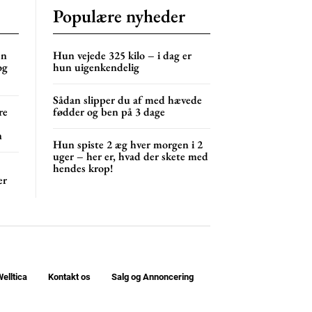
Populære nyheder
en
Hun vejede 325 kilo – i dag er
og
hun uigenkendelig
Sådan slipper du af med hævede
re
fødder og ben på 3 dage
n
Hun spiste 2 æg hver morgen i 2
uger – her er, hvad der skete med
hendes krop!
er
elltica
Kontakt os
Salg og Annoncering