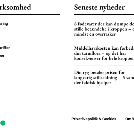
rksomhed
Seneste nyheder
8 fødevarer der kan dæmpe d
ring
stille betændelse i kroppen – 
mindst én overrasker
p
Middelhavskosten kan forbed
rifter
din tarmflora – og det har
on
konsekvenser for hele kroppe
Din ryg betaler prisen for
langvarig stillesidning – 5 van
der faktisk hjælper
Privatlivspolitik & Cookies
Om W