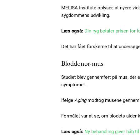
MELISA Institute oplyser, at nyere vide
sygdommens udvikling.
Læs også:
Din ryg betaler prisen for l
Det har fået forskerne til at undersøg
Bloddonor-mus
Studiet blev gennemført på mus, der e
symptomer.
Ifølge
Aging
modtog musene gennem fl
Free limited access
Formålet var at se, om blodets alde
Gratis
/ forever
Læs også:
Ny behandling giver håb ti