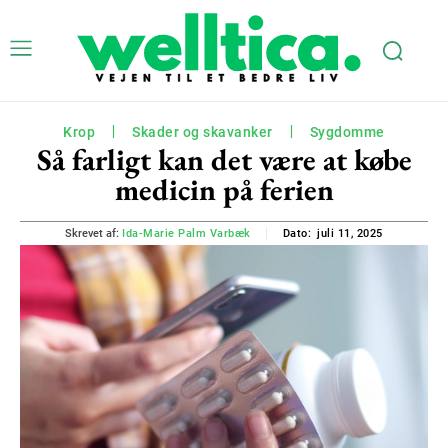
Krop
Skader og skavanker
Sygdomme
Så farligt kan det være at købe
medicin på ferien
juli 11, 2025
Skrevet af:
Ida-Marie Palm Varbæk
Dato: