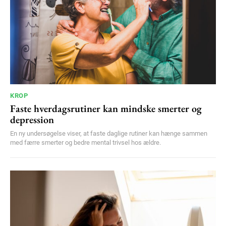
YEARLY PRICING
MONTHLY PRICING
KROP
Faste hverdagsrutiner kan mindske smerter og
depression
En ny undersøgelse viser, at faste daglige rutiner kan hænge sammen
med færre smerter og bedre mental trivsel hos ældre.