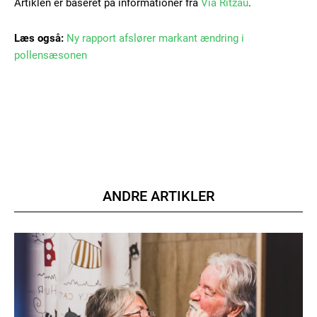
Artiklen er baseret på informationer fra
Via Ritzau
.
Læs også:
Ny rapport afslører markant ændring i
pollensæsonen
Member full access
100
DKK
/ year
Etiam est nibh, lobortis sit
ANDRE ARTIKLER
Praesent euismod ac
Ut mollis pellentesque tortor
Nullam eu erat condimentum
Donec quis est ac felis
Orci varius natoque dolor