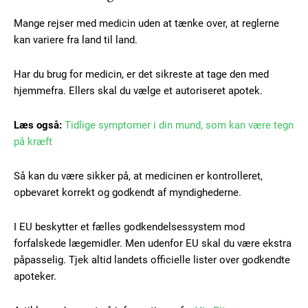
Subscription Plans
Mange rejser med medicin uden at tænke over, at reglerne
kan variere fra land til land.
Har du brug for medicin, er det sikreste at tage den med
Free limited access
hjemmefra. Ellers skal du vælge et autoriseret apotek.
Gratis
Læs også:
Tidlige symptomer i din mund, som kan være tegn
/ forever
på kræft
Så kan du være sikker på, at medicinen er kontrolleret,
Etiam est nibh, lobortis sit
opbevaret korrekt og godkendt af myndighederne.
Praesent euismod ac
Ut mollis pellentesque tortor
I EU beskytter et fælles godkendelsessystem mod
Nullam eu erat condimentum
forfalskede lægemidler. Men udenfor EU skal du være ekstra
Donec quis est ac felis
påpasselig. Tjek altid landets officielle lister over godkendte
Orci varius natoque dolor
apoteker.