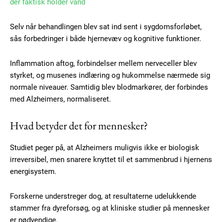
der faktisk holder vand
Selv når behandlingen blev sat ind sent i sygdomsforløbet,
sås forbedringer i både hjernevæv og kognitive funktioner.
Subscription Plans
Inflammation aftog, forbindelser mellem nerveceller blev
styrket, og musenes indlæring og hukommelse nærmede sig
normale niveauer. Samtidig blev blodmarkører, der forbindes
med Alzheimers, normaliseret.
Free limited access
Hvad betyder det for mennesker?
Gratis
Studiet peger på, at Alzheimers muligvis ikke er biologisk
/ forever
irreversibel, men snarere knyttet til et sammenbrud i hjernens
energisystem.
Etiam est nibh, lobortis sit
Forskerne understreger dog, at resultaterne udelukkende
Praesent euismod ac
stammer fra dyreforsøg, og at kliniske studier på mennesker
Ut mollis pellentesque tortor
er nødvendige.