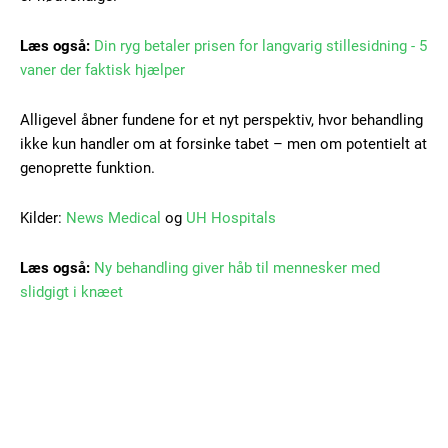
Nullam eu erat condimentum
Donec quis est ac felis
Læs også:
Din ryg betaler prisen for langvarig stillesidning - 5
Orci varius natoque dolor
vaner der faktisk hjælper
Alligevel åbner fundene for et nyt perspektiv, hvor behandling
ikke kun handler om at forsinke tabet – men om potentielt at
genoprette funktion.
Kilder:
News Medical
og
UH Hospitals
Member full access
Læs også:
Ny behandling giver håb til mennesker med
100
DKK
slidgigt i knæet
/ year
Etiam est nibh, lobortis sit
Praesent euismod ac
Ut mollis pellentesque tortor