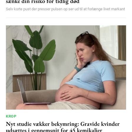
sænke din risiko for tidlig død
Selv korte pust der presser pulsen op ser ud til at forlænge livet markant
KROP
Nyt studie vækker bekymring: Gravide kvinder
udsættes i gennemsnit for 45 kemikalier