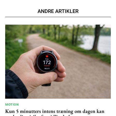
Nullam eu erat condimentum
Donec quis est ac felis
ANDRE ARTIKLER
Orci varius natoque dolor
YEARLY PRICING
MONTHLY PRICING
MOTION
Kun 5 minutters intens træning om dagen kan