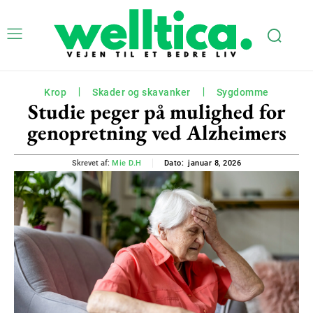
Krop
Skader og skavanker
Sygdomme
Studie peger på mulighed for
genopretning ved Alzheimers
januar 8, 2026
Skrevet af:
Mie D.H
Dato: