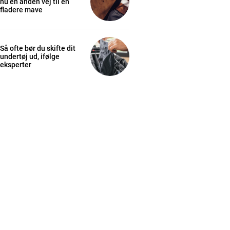
nu en anden vej til en
fladere mave
Så ofte bør du skifte dit
undertøj ud, ifølge
eksperter