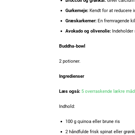
Broccoli og grønkål:
Giver calcium
Gurkemeje:
Kendt for at reducere 
Græskarkerner:
En fremragende kil
Avokado og olivenolie:
Indeholder 
Buddha-bowl
2 potioner.
Ingredienser
Læs også:
5 overraskende lækre måde
Indhold:
100 g quinoa eller brune ris
2 håndfulde frisk spinat eller grønk