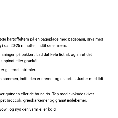
øde kartoffeltern på en bageplade med bagepapir, drys med
g i ca. 20-25 minutter, indtil de er møre.
visningen på pakken. Lad det køle lidt af, og anret det
k spinat eller grønkål.
ær gulerod i strimler.
en sammen, indtil den er cremet og ensartet. Juster med lidt
over quinoen eller de brune ris. Top med avokadoskiver,
mpet broccoli, græskarkerner og granatæblekerner.
owl, og nyd den varm eller kold.