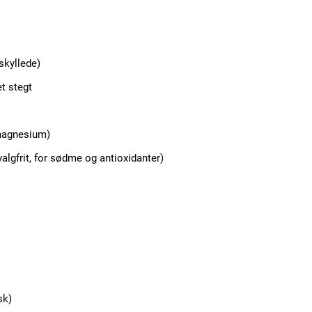
Member full ac
 skyllede)
100
DK
et stegt
 magnesium)
Etiam est nibh, loborti
valgfrit, for sødme og antioxidanter)
Praesent euismod ac
Ut mollis pellentesque
Nullam eu erat condi
Donec quis est ac feli
Orci varius natoque do
YEARLY PRICI
sk)