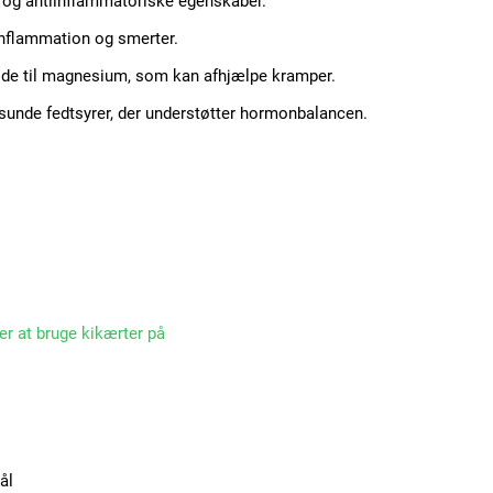
 og antiinflammatoriske egenskaber.
inflammation og smerter.
de til magnesium, som kan afhjælpe kramper.
sunde fedtsyrer, der understøtter hormonbalancen.
r at bruge kikærter på
Subscription Plans
ål