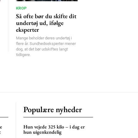
KROP
Så ofte bør du skifte dit
undertøj ud, ifølge
eksperter
Mange beholder deres undertøj i
flere år. Sundhedseksperter mener
dog, at det bør udskiftes langt
tidligere.
Populære nyheder
ne
Hun vejede 325 kilo – i dag er
t
hun uigenkendelig