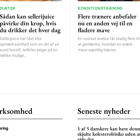
DIÆTER
KONDITIONSTRÆNING
Sådan kan sellerijuice
Flere trænere anbefaler
påvirke din krop, hvis
nu en anden vej til en
du drikker det hver dag
fladere mave
Sellerijuice har fået stor
En overset øvelse får stadig flere til
opmærksomhed som en del af en
at gentænke, hvordan en stærk
sund livsstil. Artiklen peger på en
mave egentlig trænes.
række mulige...
rksomhed
Seneste nyheder
1 af 5 danskere kan have den
ring
skjulte kolesterolrisiko uden a
vide det