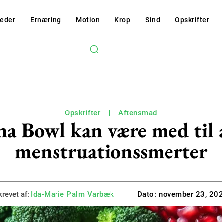
eder
Ernæring
Motion
Krop
Sind
Opskrifter
Opskrifter
Aftensmad
 Bowl kan være med til a
menstruationssmerter
krevet af:
Ida-Marie Palm Varbæk
Dato:
november 23, 20