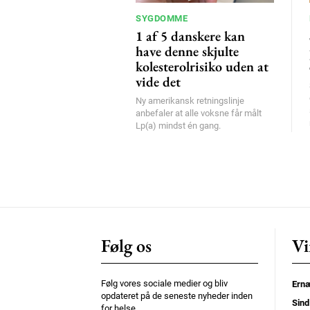
SYGDOMME
1 af 5 danskere kan
have denne skjulte
kolesterolrisiko uden at
vide det
Ny amerikansk retningslinje
anbefaler at alle voksne får målt
Lp(a) mindst én gang.
Følg os
Vi
Følg vores sociale medier og bliv
Ernæ
opdateret på de seneste nyheder inden
Sind
for helse.