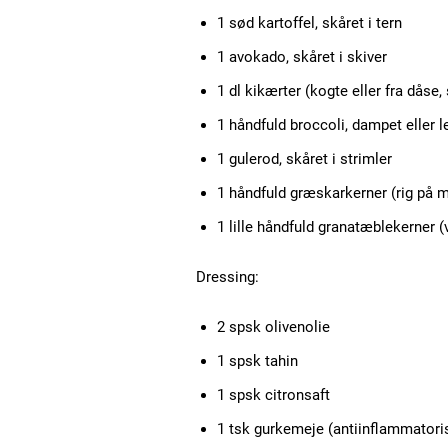
1 sød kartoffel, skåret i tern
Free limited access
1 avokado, skåret i skiver
1 dl kikærter (kogte eller fra dåse,
Gratis
/ forever
1 håndfuld broccoli, dampet eller l
1 gulerod, skåret i strimler
1 håndfuld græskarkerner (rig på
Etiam est nibh, lobortis sit
1 lille håndfuld granatæblekerner (
Praesent euismod ac
Ut mollis pellentesque tortor
Dressing:
Nullam eu erat condimentum
Donec quis est ac felis
2 spsk olivenolie
Orci varius natoque dolor
1 spsk tahin
1 spsk citronsaft
1 tsk gurkemeje (antiinflammatori