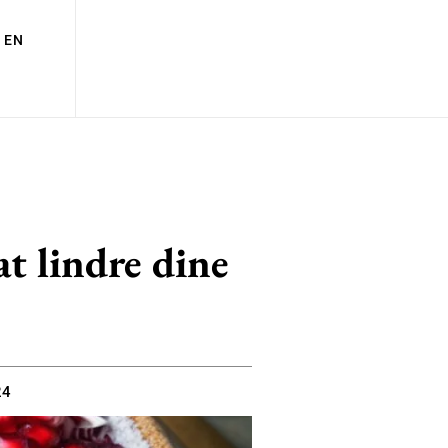
EN
t lindre dine
24