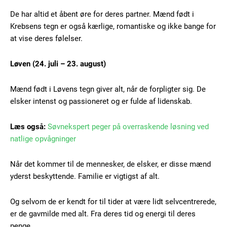
De har altid et åbent øre for deres partner. Mænd født i
Gratis
Krebsens tegn er også kærlige, romantiske og ikke bange for
/ forever
at vise deres følelser.
Etiam est nibh, lobortis sit
Løven (24. juli – 23. august)
Praesent euismod ac
Mænd født i Løvens tegn giver alt, når de forpligter sig. De
Ut mollis pellentesque tortor
elsker intenst og passioneret og er fulde af lidenskab.
Nullam eu erat condimentum
Donec quis est ac felis
Læs også:
Søvnekspert peger på overraskende løsning ved
Orci varius natoque dolor
natlige opvågninger
Når det kommer til de mennesker, de elsker, er disse mænd
yderst beskyttende. Familie er vigtigst af alt.
Og selvom de er kendt for til tider at være lidt selvcentrerede,
er de gavmilde med alt. Fra deres tid og energi til deres
Member full access
penge.