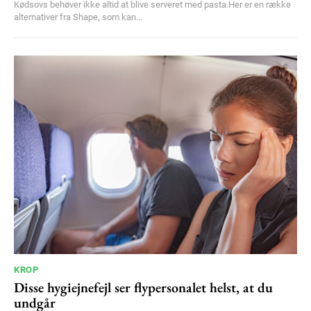
Kødsovs behøver ikke altid at blive serveret med pasta.Her er en række
alternativer fra Shape, som kan...
KROP
Disse hygiejnefejl ser flypersonalet helst, at du
undgår