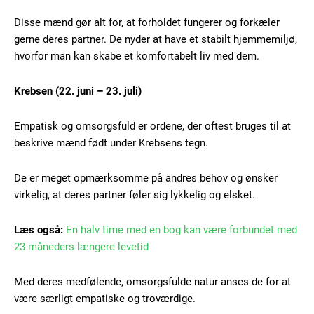
Disse mænd gør alt for, at forholdet fungerer og forkæler
gerne deres partner. De nyder at have et stabilt hjemmemiljø,
hvorfor man kan skabe et komfortabelt liv med dem.
Krebsen (22. juni – 23. juli)
Empatisk og omsorgsfuld er ordene, der oftest bruges til at
beskrive mænd født under Krebsens tegn.
De er meget opmærksomme på andres behov og ønsker
virkelig, at deres partner føler sig lykkelig og elsket.
Subscription Plans
Læs også:
En halv time med en bog kan være forbundet med
23 måneders længere levetid
Med deres medfølende, omsorgsfulde natur anses de for at
Free limited access
være særligt empatiske og troværdige.