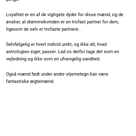
100
DKK
Loyalitet er en af de vigtigste dyder for disse mænd, og de
/ year
ønsker, at drømmekvinden er en trofast partner for dem,
ligesom de selv er trofaste partnere.
Etiam est nibh, lobortis sit
Selvfølgelig er hvert individ unikt, og ikke alt, hvad
Praesent euismod ac
astrologien siger, passer. Lad os derfor tage det som en
Ut mollis pellentesque tortor
vejledning og ikke som en ufravigelig sandhed.
Nullam eu erat condimentum
Donec quis est ac felis
Også mænd født under andre stjernetegn kan være
Orci varius natoque dolor
fantastiske ægtemænd.
YEARLY PRICING
MONTHLY PRICING