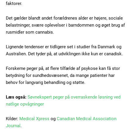
faktorer.
Det gælder blandt andet forældrenes alder er højere, sociale
Free limited access
belastninger, svære oplevelser i barndommen og øget brug af
rusmidler som cannabis.
Gratis
Lignende tendenser er tidligere set i studier fra Danmark og
/ forever
Australien. Det tyder på, at udviklingen ikke kun er canadisk.
Forskerne peger på, at flere tilfælde af psykose kan få stor
Etiam est nibh, lobortis sit
betydning for sundhedsvæsenet, da mange patienter har
Praesent euismod ac
behov for langvarig behandling og støtte.
Ut mollis pellentesque tortor
Nullam eu erat condimentum
Læs også:
Søvnekspert peger på overraskende løsning ved
Donec quis est ac felis
natlige opvågninger
Orci varius natoque dolor
Kilder:
Medical Xpress
og
Canadian Medical Association
Journal
.