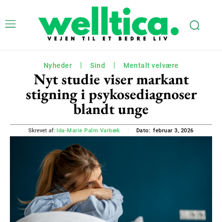
Nyheder
Sind
Mentalt velvære
Nyt studie viser markant
stigning i psykosediagnoser
blandt unge
februar 3, 2026
Skrevet af:
Ida-Marie Palm Varbæk
Dato: