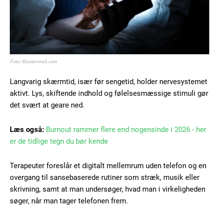
Foto: Shutterstock.com
Langvarig skærmtid, især før sengetid, holder nervesystemet
aktivt. Lys, skiftende indhold og følelsesmæssige stimuli gør
det svært at geare ned.
Læs også:
Burnout rammer flere end nogensinde i 2026 - her
er de tidlige tegn du bør kende
Terapeuter foreslår et digitalt mellemrum uden telefon og en
overgang til sansebaserede rutiner som stræk, musik eller
skrivning, samt at man undersøger, hvad man i virkeligheden
søger, når man tager telefonen frem.