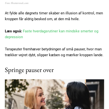
Foto: Shutterstock.com
Member full access
At fylde alle døgnets timer skaber en illusion af kontrol, men
kroppen får aldrig besked om, at den må hvile.
100
DKK
/ year
Læs også:
Faste hverdagsrutiner kan mindske smerter og
depression
Etiam est nibh, lobortis sit
Praesent euismod ac
Terapeuter fremhæver betydningen af små pauser, hvor man
trækker vejret dybt, slipper kæben og mærker kroppen lande.
Ut mollis pellentesque tortor
Nullam eu erat condimentum
Springe pauser over
Donec quis est ac felis
Orci varius natoque dolor
YEARLY PRICING
MONTHLY PRICING