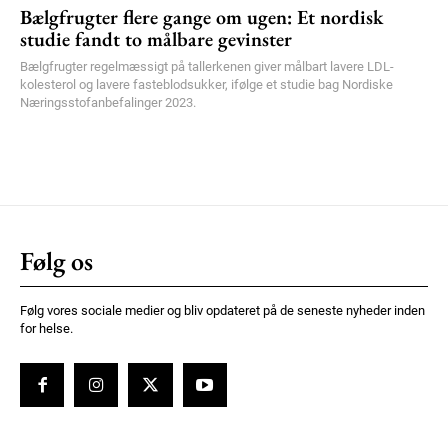
Bælgfrugter flere gange om ugen: Et nordisk
studie fandt to målbare gevinster
Bælgfrugter regelmæssigt på tallerkenen giver målbart lavere LDL-
kolesterol og lavere fasteblodsukker, ifølge et studie bag Nordiske
Næringsstofanbefalinger 2023.
Følg os
Følg vores sociale medier og bliv opdateret på de seneste nyheder inden
for helse.