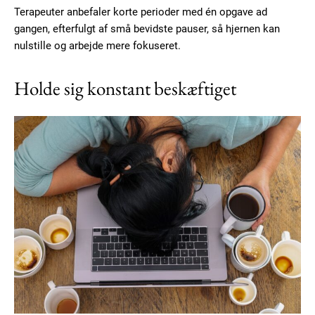
Free limited access
Terapeuter anbefaler korte perioder med én opgave ad
gangen, efterfulgt af små bevidste pauser, så hjernen kan
nulstille og arbejde mere fokuseret.
Gratis
/ forever
Holde sig konstant beskæftiget
Etiam est nibh, lobortis sit
Praesent euismod ac
Ut mollis pellentesque tortor
Nullam eu erat condimentum
Donec quis est ac felis
Orci varius natoque dolor