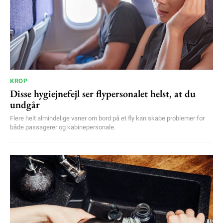
KROP
Disse hygiejnefejl ser flypersonalet helst, at du
undgår
Flere helt almindelige vaner om bord på et fly kan skabe problemer for
både passagerer og kabinepersonale.