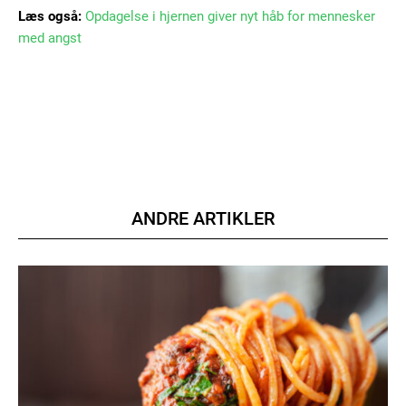
Læs også:
Opdagelse i hjernen giver nyt håb for mennesker
med angst
Member full access
100
DKK
/ year
ANDRE ARTIKLER
Etiam est nibh, lobortis sit
Praesent euismod ac
Ut mollis pellentesque tortor
Nullam eu erat condimentum
Donec quis est ac felis
Orci varius natoque dolor
YEARLY PRICING
MONTHLY PRICING