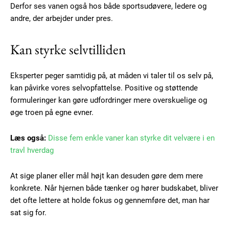
Derfor ses vanen også hos både sportsudøvere, ledere og
andre, der arbejder under pres.
Free limited access
Kan styrke selvtilliden
Gratis
Eksperter peger samtidig på, at måden vi taler til os selv på,
/ forever
kan påvirke vores selvopfattelse. Positive og støttende
formuleringer kan gøre udfordringer mere overskuelige og
øge troen på egne evner.
Etiam est nibh, lobortis sit
Praesent euismod ac
Læs også:
Disse fem enkle vaner kan styrke dit velvære i en
Ut mollis pellentesque tortor
travl hverdag
Nullam eu erat condimentum
Donec quis est ac felis
At sige planer eller mål højt kan desuden gøre dem mere
Orci varius natoque dolor
konkrete. Når hjernen både tænker og hører budskabet, bliver
det ofte lettere at holde fokus og gennemføre det, man har
sat sig for.