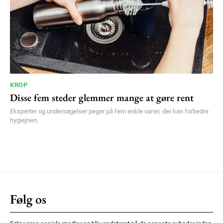
KROP
Disse fem steder glemmer mange at gøre rent
Eksperter og undersøgelser peger på fem enkle vaner, der kan forbedre
hygiejnen.
Følg os