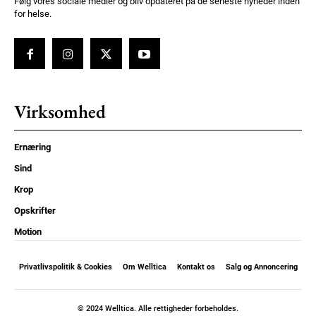
Følg vores sociale medier og bliv opdateret på de seneste nyheder inden
for helse.
Virksomhed
Ernæring
Sind
Krop
Opskrifter
Motion
Privatlivspolitik & Cookies
Om Welltica
Kontakt os
Salg og Annoncering
© 2024 Welltica. Alle rettigheder forbeholdes.