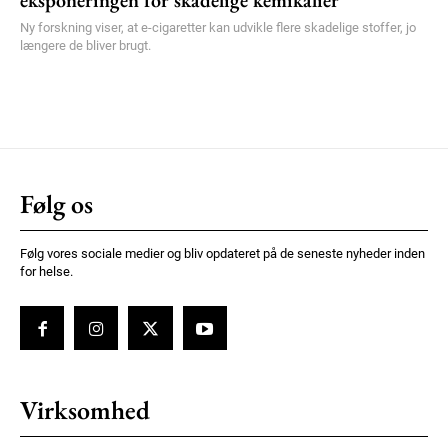
eksponeringen for skadelige kemikalier
Ny forskning viser, at e-cigaretter kan udvikle flere skadelige stoffer, jo
længere de bliver brugt.
Følg os
Følg vores sociale medier og bliv opdateret på de seneste nyheder inden
for helse.
Virksomhed