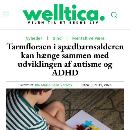
Nyheder
Sind
Mentalt velvære
Tarmfloraen i spædbarnsalderen
kan hænge sammen med
udviklingen af autisme og
ADHD
juni 12, 2026
Skrevet af:
Ida-Marie Palm Varbæk
Dato: