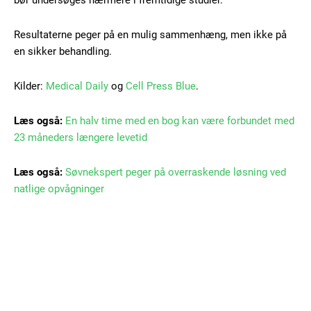
bør undersøges nærmere i fremtidige studier.
Gratis
Resultaterne peger på en mulig sammenhæng, men ikke på
/ forever
en sikker behandling.
Kilder:
Medical Daily
og
Cell Press Blue
.
Etiam est nibh, lobortis sit
Praesent euismod ac
Læs også:
En halv time med en bog kan være forbundet med
Ut mollis pellentesque tortor
23 måneders længere levetid
Nullam eu erat condimentum
Donec quis est ac felis
Læs også:
Søvnekspert peger på overraskende løsning ved
Orci varius natoque dolor
natlige opvågninger
Member full access