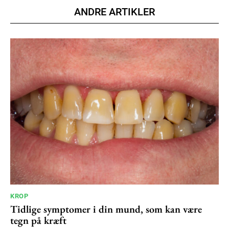
ANDRE ARTIKLER
100
DKK
/ year
Etiam est nibh, lobortis sit
Praesent euismod ac
Ut mollis pellentesque tortor
Nullam eu erat condimentum
Donec quis est ac felis
Orci varius natoque dolor
YEARLY PRICING
MONTHLY PRICING
KROP
Tidlige symptomer i din mund, som kan være
tegn på kræft