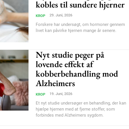
kobles til sundere hjerner
Donec quis est ac feli
Orci varius natoque do
29. Juni, 2026
KROP
Forskere har undersøgt, om hormoner gennem
livet kan påvirke hjernen mange år senere.
YEARLY PRICI
Nyt studie peger på
lovende effekt af
kobberbehandling mod
Alzheimers
19. Juni, 2026
KROP
Et nyt studie undersøger en behandling, der kan
hjælpe hjernen med at fjerne stoffer, som
forbindes med Alzheimers sygdom.