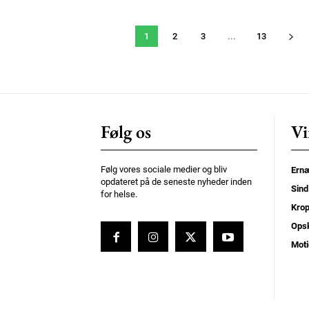
1
2
3
...
13
Følg os
Vi
Følg vores sociale medier og bliv
Ernæ
opdateret på de seneste nyheder inden
Sind
for helse.
Kro
Opsk
Moti