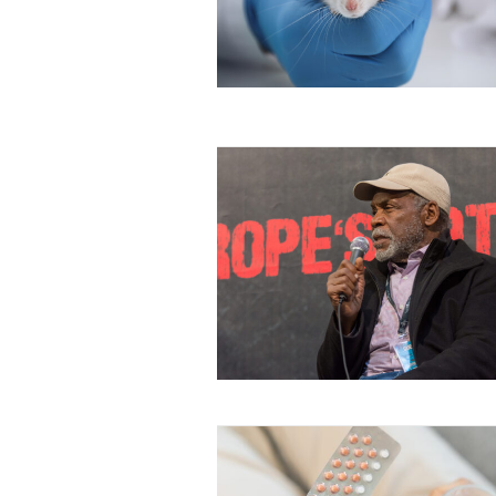
Free limited access
Gratis
/ forever
Etiam est nibh, lobortis sit
Praesent euismod ac
Ut mollis pellentesque tortor
Nullam eu erat condimentum