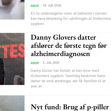
18. Juli, 2026
Subscription Plans
KROP
En ny undersøgelse viser, at bakterier i tarmen
kan have betydning for udviklingen af Alzheimer
sygdom.
Danny Glovers datter
afslører de første tegn før
Member full ac
alzheimerdiagnosen
100
DK
3. Juli, 2026
KROP
Danny Glover har fortalt, at han lever med
Alzheimers sygdom. Samtidig beskriver hans
datter de små ændringer, der fik familien til at
ane, at...
Etiam est nibh, loborti
Praesent euismod ac
Ut mollis pellentesque
Nyt fund: Brug af p-piller
Nullam eu erat condi