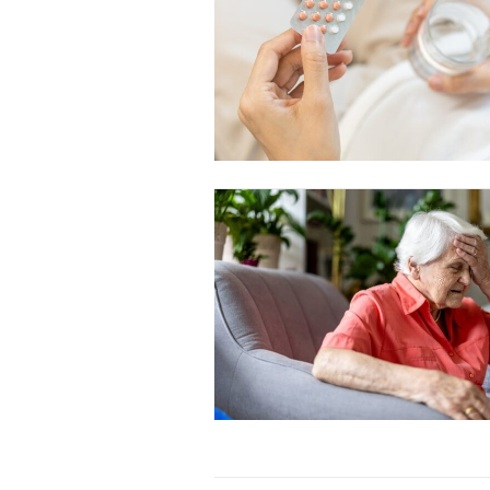
Donec quis est ac felis
Orci varius natoque dolor