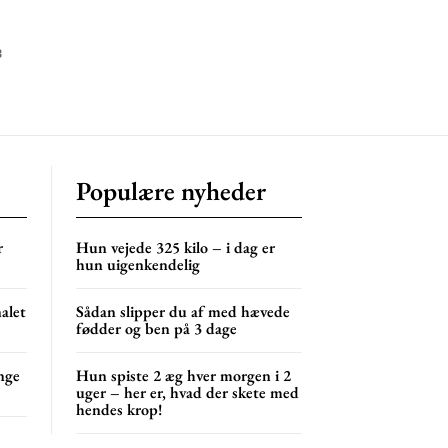
3
Populære nyheder
r
Hun vejede 325 kilo – i dag er
hun uigenkendelig
nalet
Sådan slipper du af med hævede
fødder og ben på 3 dage
nge
Hun spiste 2 æg hver morgen i 2
uger – her er, hvad der skete med
hendes krop!