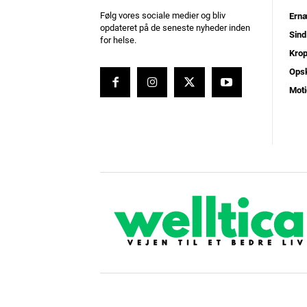
Følg vores sociale medier og bliv
Ernæ
opdateret på de seneste nyheder inden
Sind
for helse.
Kro
Opsk
Moti