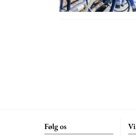
Free limited access
Gratis
/ forever
Etiam est nibh, lobortis sit
Praesent euismod ac
Ut mollis pellentesque tortor
Nullam eu erat condimentum
Donec quis est ac felis
Orci varius natoque dolor
Følg os
Vi