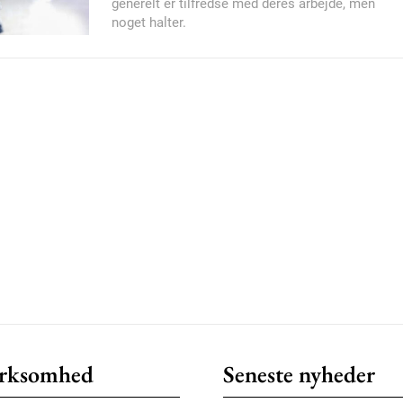
generelt er tilfredse med deres arbejde, men
noget halter.
Member full ac
100
DK
Etiam est nibh, loborti
Praesent euismod ac
Ut mollis pellentesque
Nullam eu erat condi
Donec quis est ac feli
Orci varius natoque do
rksomhed
Seneste nyheder