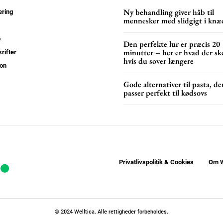
YEARLY PRICI
Ny behandling giver håb til
ring
mennesker med slidgigt i knæ
p
Den perfekte lur er præcis 20
minutter – her er hvad der ske
rifter
hvis du sover længere
on
Gode alternativer til pasta, de
passer perfekt til kødsovs
Privatlivspolitik & Cookies
Om W
© 2024 Welltica. Alle rettigheder forbeholdes.