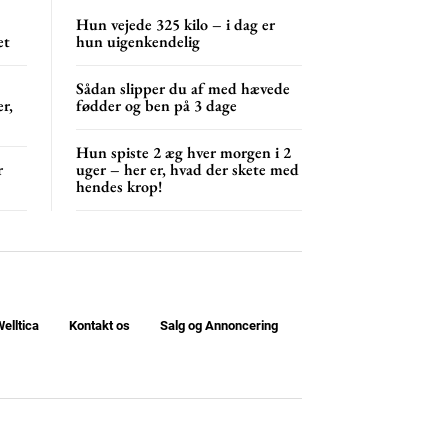
NG
MONTHLY PRICING
Hun vejede 325 kilo – i dag er
et
hun uigenkendelig
Sådan slipper du af med hævede
r,
fødder og ben på 3 dage
Hun spiste 2 æg hver morgen i 2
r
uger – her er, hvad der skete med
hendes krop!
elltica
Kontakt os
Salg og Annoncering