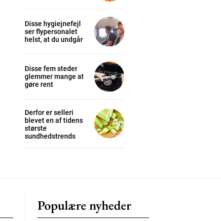
Disse hygiejnefejl
ser flypersonalet
cess
helst, at du undgår
K
Disse fem steder
glemmer mange at
/ year
gøre rent
Derfor er selleri
s sit
blevet en af tidens
største
sundhedstrends
 tortor
mentum
s
lor
Populære nyheder