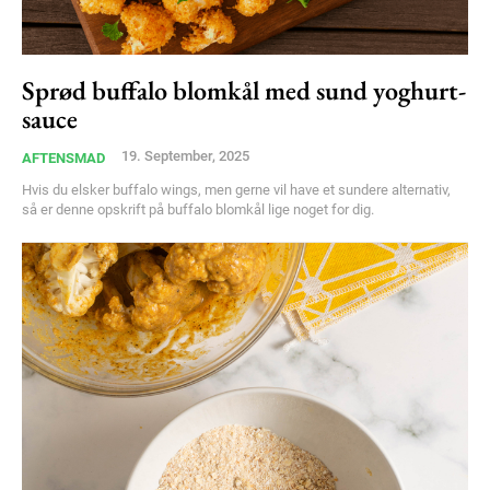
Free limited access
Sprød buffalo blomkål med sund yoghurt-
Gratis
sauce
/ forever
19. September, 2025
AFTENSMAD
Hvis du elsker buffalo wings, men gerne vil have et sundere alternativ,
Etiam est nibh, lobortis sit
så er denne opskrift på buffalo blomkål lige noget for dig.
Praesent euismod ac
Ut mollis pellentesque tortor
Nullam eu erat condimentum
Donec quis est ac felis
Orci varius natoque dolor