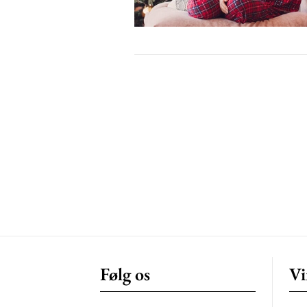
Free limited access
Gratis
/ forever
Etiam est nibh, lobortis sit
Praesent euismod ac
Ut mollis pellentesque tortor
Nullam eu erat condimentum
Donec quis est ac felis
Orci varius natoque dolor
Følg os
Vi