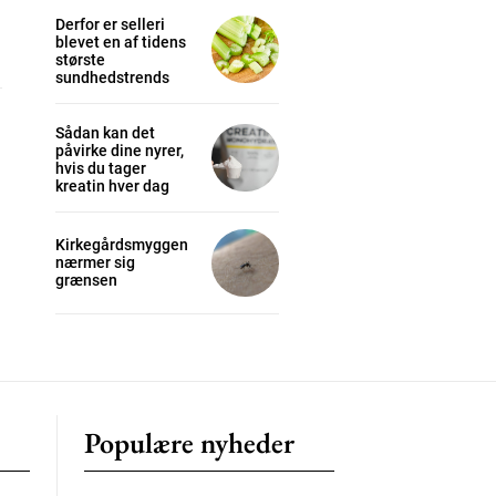
Derfor er selleri
blevet en af tidens
største
cess
sundhedstrends
K
Sådan kan det
påvirke dine nyrer,
/ year
hvis du tager
kreatin hver dag
Kirkegårdsmyggen
s sit
nærmer sig
grænsen
 tortor
mentum
s
lor
Populære nyheder