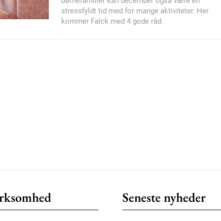
børnefamilier kan december også være en
stressfyldt tid med for mange aktiviteter. Her
kommer Falck med 4 gode råd.
Member full ac
100
DK
Etiam est nibh, loborti
Praesent euismod ac
Ut mollis pellentesque
Nullam eu erat condi
Donec quis est ac feli
Orci varius natoque do
rksomhed
Seneste nyheder