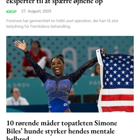
eksperter til at spærre øjnene op
27. August, 2025
KROP
Forskere har gennemført en hidtil uset operation, der kan få stor
betydning for fremtidens behandling.
10 rørende måder topatleten Simone
Biles’ hunde styrker hendes mentale
helbred