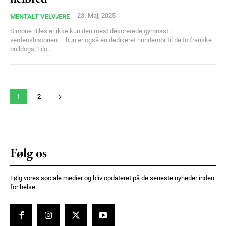
23. Maj, 2025
MENTALT VELVÆRE
Simone Biles er ikke kun den mest dekorerede gymnast i
verdenshistorien — hun er også en dedikeret hundemor til de to franske
bulldogs, Lilo...
1
2
Følg os
Følg vores sociale medier og bliv opdateret på de seneste nyheder inden
for helse.