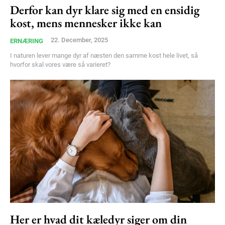
Derfor kan dyr klare sig med en ensidig
Free limited access
kost, mens mennesker ikke kan
22. December, 2025
ERNÆRING
Gratis
I naturen lever mange dyr af næsten den samme kost hele livet, så
/ forever
hvorfor skal vores være så varieret?
Etiam est nibh, lobortis sit
Praesent euismod ac
Ut mollis pellentesque tortor
Nullam eu erat condimentum
Donec quis est ac felis
Orci varius natoque dolor
Her er hvad dit kæledyr siger om din