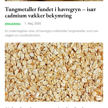
Free limited access
Tungmetaller fundet i havregryn – især
cadmium vækker bekymring
Gratis
/ forever
1. Maj, 2026
ERNÆRING
En undersøgelse viser, at havregryn indeholder tungmetaller, som kan
udgøre en sundhedsrisiko.
Etiam est nibh, lobortis sit
Praesent euismod ac
Ut mollis pellentesque tortor
Nullam eu erat condimentum
Donec quis est ac felis
Orci varius natoque dolor