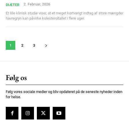
2. Februar, 2026
DIÆTER
Et lille klinisk studie viser, at et meget kortvarigt indtag af store mængder
havregryn kan påvirke kolesteroltallet i flere uger.
1
2
3
Følg os
Følg vores sociale medier og bliv opdateret på de seneste nyheder inden
for helse.