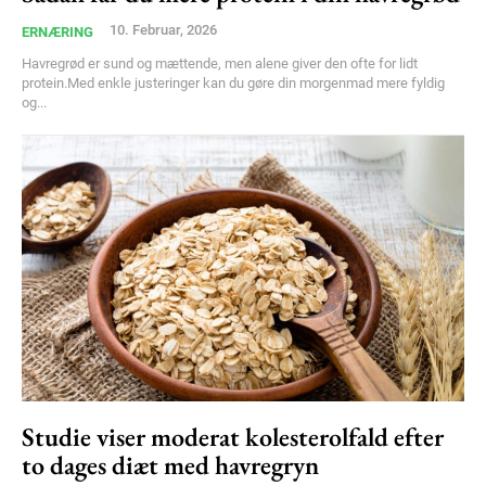
10. Februar, 2026
ERNÆRING
Havregrød er sund og mættende, men alene giver den ofte for lidt
protein.Med enkle justeringer kan du gøre din morgenmad mere fyldig
og...
Studie viser moderat kolesterolfald efter
to dages diæt med havregryn