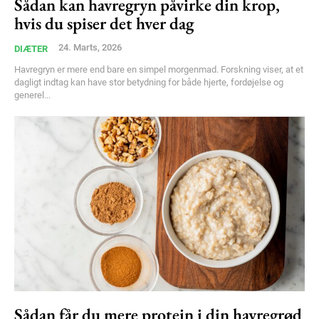
Sådan kan havregryn påvirke din krop,
Member full access
hvis du spiser det hver dag
24. Marts, 2026
DIÆTER
100
DKK
Havregryn er mere end bare en simpel morgenmad. Forskning viser, at et
/ year
dagligt indtag kan have stor betydning for både hjerte, fordøjelse og
generel...
Etiam est nibh, lobortis sit
Praesent euismod ac
Ut mollis pellentesque tortor
Nullam eu erat condimentum
Donec quis est ac felis
Orci varius natoque dolor
YEARLY PRICING
MONTHLY PRICING
Sådan får du mere protein i din havregrød