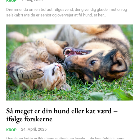
KROP
Drømmer du om en trofast følgesvend, der giver dig glæde, motion og
selskab?Hvis du er senior og overvejer at få hund, er her...
Så meget er din hund eller kat værd –
ifølge forskerne
24. April, 2025
KROP
Hunde og katte er ikke bare nuttede og loyale – de kan faktisk være