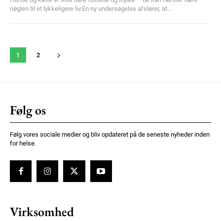
nøglen til et lykkeligere liv.En ny undersøgelse afslører, at...
1
2
Følg os
Følg vores sociale medier og bliv opdateret på de seneste nyheder inden
for helse.
Virksomhed