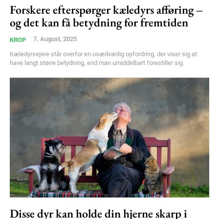
Free limited access
Forskere efterspørger kæledyrs afføring –
og det kan få betydning for fremtiden
Gratis
/ forever
7. August, 2025
KROP
Kæledyrsejere står overfor en usædvanlig opfordring, der viser sig at
have langt større betydning, end man umiddelbart forestiller sig.
Etiam est nibh, lobortis sit
Praesent euismod ac
Ut mollis pellentesque tortor
Nullam eu erat condimentum
Donec quis est ac felis
Orci varius natoque dolor
Disse dyr kan holde din hjerne skarp i