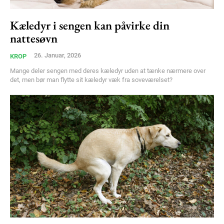
Kæledyr i sengen kan påvirke din
nattesøvn
26. Januar, 2026
KROP
Mange deler sengen med deres kæledyr uden at tænke nærmere over
det, men bør man flytte sit kæledyr væk fra soveværelset?
Subscription Plans