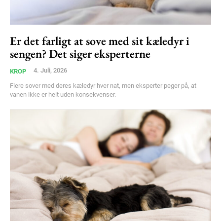
Er det farligt at sove med sit kæledyr i
sengen? Det siger eksperterne
4. Juli, 2026
KROP
Flere sover med deres kæledyr hver nat, men eksperter peger på, at
vanen ikke er helt uden konsekvenser.