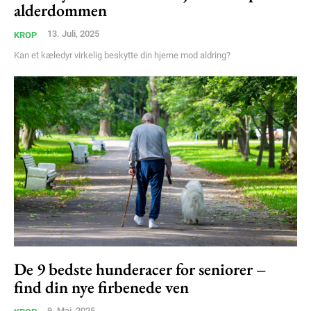
Member full access
alderdommen
13. Juli, 2025
KROP
100
DKK
/ year
Kan et kæledyr virkelig beskytte din hjerne mod aldring?
Etiam est nibh, lobortis sit
Praesent euismod ac
Ut mollis pellentesque tortor
Nullam eu erat condimentum
Donec quis est ac felis
Orci varius natoque dolor
YEARLY PRICING
MONTHLY PRICING
De 9 bedste hunderacer for seniorer –
find din nye firbenede ven
9. Maj, 2025