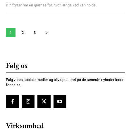
Din fryser har en grænse for, hvor længe kød kan holde.
1
2
3
Følg os
Følg vores sociale medier og bliv opdateret på de seneste nyheder inden
for helse.
Virksomhed