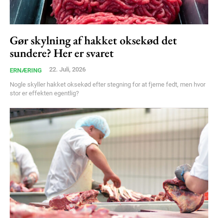
Gør skylning af hakket oksekød det
sundere? Her er svaret
22. Juli, 2026
ERNÆRING
Nogle skyller hakket oksekød efter stegning for at fjerne fedt, men hvor
stor er effekten egentlig?