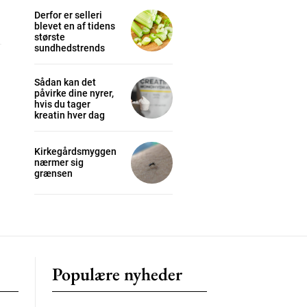
Derfor er selleri
blevet en af tidens
største
cess
sundhedstrends
K
Sådan kan det
påvirke dine nyrer,
/ year
hvis du tager
kreatin hver dag
Kirkegårdsmyggen
s sit
nærmer sig
grænsen
 tortor
mentum
s
lor
Populære nyheder