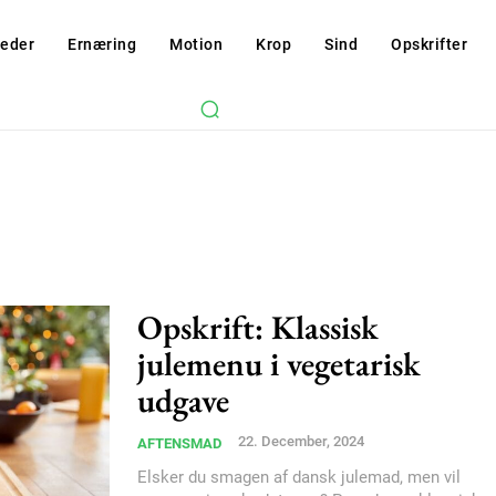
eder
Ernæring
Motion
Krop
Sind
Opskrifter
Opskrift: Klassisk
julemenu i vegetarisk
Subscription Plans
udgave
22. December, 2024
AFTENSMAD
Elsker du smagen af dansk julemad, men vil