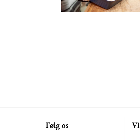
Free limited access
Gratis
/ forever
Etiam est nibh, lobortis sit
Praesent euismod ac
Ut mollis pellentesque tortor
Nullam eu erat condimentum
Donec quis est ac felis
Orci varius natoque dolor
Følg os
Vi