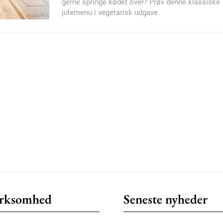
gerne springe kødet over? Prøv denne klassiske
julemenu i vegetarisk udgave.
Member full ac
100
DK
Etiam est nibh, loborti
Praesent euismod ac
Ut mollis pellentesque
Nullam eu erat condi
Donec quis est ac feli
Orci varius natoque do
rksomhed
Seneste nyheder