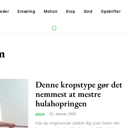
eder
Ernæring
Motion
Krop
Sind
Opskrifter
m
Denne kropstype gør det
nemmest at mestre
hulahopringen
22. Januar, 2025
KROP
Har du nogensinde undret dig over, hvem der