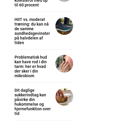
kolesterol med op
til 60 procent
HIIT vs. moderat
træning: du kan nå
de samme
sundhedsgevinster
på halvdelen af
tiden
cess
Problematisk hud
K
kan have rod i din
tarm: her er hvad
/ year
der sker i din
mikrobiom
Dit daglige
s sit
sukkerindtag kan
påvirke din
hukommelse og
 tortor
hjernefunktion over
tid
mentum
s