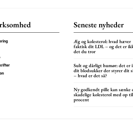
Orci varius natoque do
rksomhed
Seneste nyheder
YEARLY PRICI
Æg og kolesterol: hvad hæver
ring
faktisk dit LDL – og det er ik
det du tror
p
Sult og dårligt humør: det er 
rifter
dit blodsukker der styrer dit 
on
– hvad er det så?
Ny godkendt pille kan sænke 
skadelige kolesterol med op ti
procent