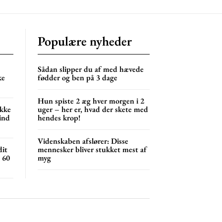
lor
Populære nyheder
NG
MONTHLY PRICING
Sådan slipper du af med hævede
ke
fødder og ben på 3 dage
Hun spiste 2 æg hver morgen i 2
ikke
uger – her er, hvad der skete med
sind
hendes krop!
Videnskaben afslører: Disse
dit
mennesker bliver stukket mest af
l 60
myg