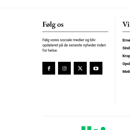
Orci varius natoque dolor
Følg os
Vi
Følg vores sociale medier og bliv
Ernæ
opdateret på de seneste nyheder inden
Sind
for helse.
Kro
Opsk
Moti