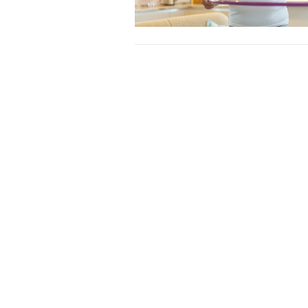
Free limited access
Gratis
/ forever
Etiam est nibh, lobortis sit
Praesent euismod ac
Ut mollis pellentesque tortor
Nullam eu erat condimentum
Donec quis est ac felis