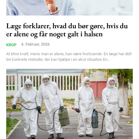
Free limited access
Læge forklarer, hvad du bør gøre, hvis du
Gratis
er alene og får noget galt i halsen
/ forever
4. Februar, 2026
KROP
At blive kvalt, mens man er alene, kan være livstruende. En læge har delt
Etiam est nibh, lobortis sit
tre konkrete metoder, der kan hjælpe i en akut situation.En...
Praesent euismod ac
Ut mollis pellentesque tortor
Nullam eu erat condimentum
Donec quis est ac felis
Orci varius natoque dolor