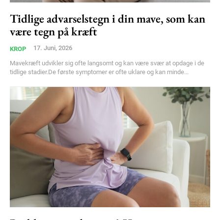
Tidlige advarselstegn i din mave, som kan
Free limited access
være tegn på kræft
Gratis
17. Juni, 2026
KROP
/ forever
Mavekræft udvikler sig ofte langsomt og kan være svær at opdage i de
tidlige stadier.De første symptomer er ofte uklare og kan minde...
Etiam est nibh, lobortis sit
Praesent euismod ac
Ut mollis pellentesque tortor
Nullam eu erat condimentum
Donec quis est ac felis
Orci varius natoque dolor