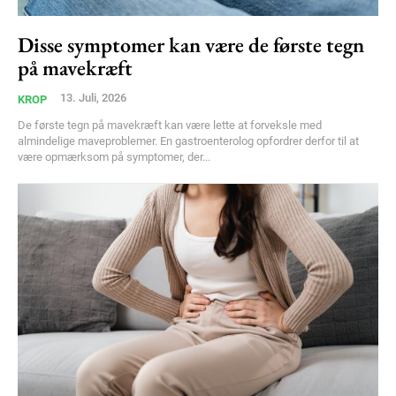
Disse symptomer kan være de første tegn
på mavekræft
13. Juli, 2026
KROP
De første tegn på mavekræft kan være lette at forveksle med
almindelige maveproblemer. En gastroenterolog opfordrer derfor til at
være opmærksom på symptomer, der...
Subscription Plans