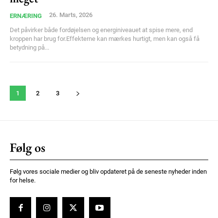
26. Marts, 2026
ERNÆRING
Det påvirker både fordøjelsen og energiniveauet at spise mere, end
kroppen har brug for.Effekterne kan mærkes hurtigt, men kan også få
betydning på...
1
2
3
Følg os
Følg vores sociale medier og bliv opdateret på de seneste nyheder inden
for helse.