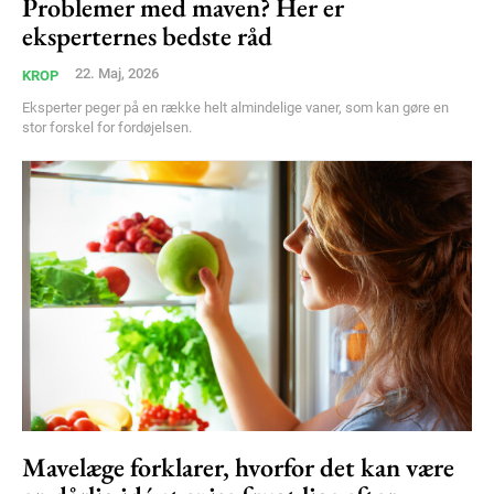
Problemer med maven? Her er
eksperternes bedste råd
Member full access
22. Maj, 2026
KROP
Eksperter peger på en række helt almindelige vaner, som kan gøre en
100
DKK
stor forskel for fordøjelsen.
/ year
Etiam est nibh, lobortis sit
Praesent euismod ac
Ut mollis pellentesque tortor
Nullam eu erat condimentum
Donec quis est ac felis
Orci varius natoque dolor
YEARLY PRICING
MONTHLY PRICING
Mavelæge forklarer, hvorfor det kan være