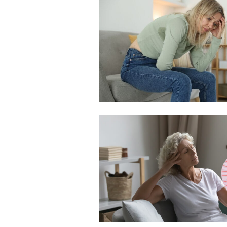
Nullam eu erat condimentum
Donec quis est ac felis
Orci varius natoque dolor