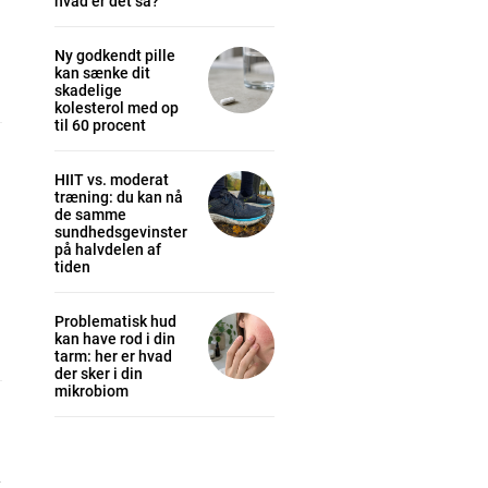
hvad er det så?
Ny godkendt pille
kan sænke dit
skadelige
kolesterol med op
til 60 procent
HIIT vs. moderat
træning: du kan nå
de samme
sundhedsgevinster
på halvdelen af
tiden
Problematisk hud
kan have rod i din
tarm: her er hvad
der sker i din
mikrobiom
m