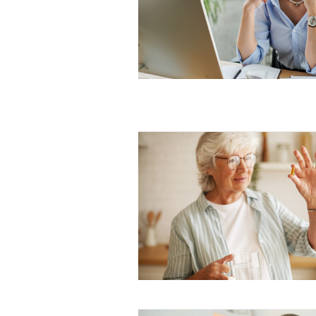
Free limited access
Gratis
/ forever
Etiam est nibh, lobortis sit
Praesent euismod ac
Ut mollis pellentesque tortor