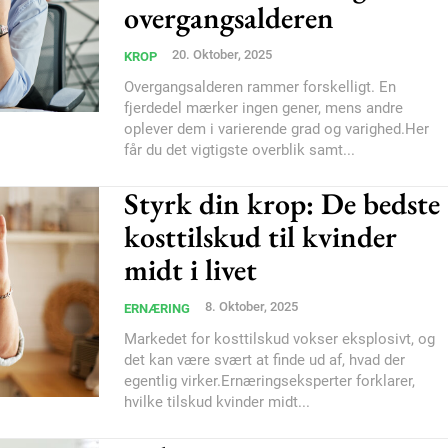
overgangsalderen
Subscription Plans
20. Oktober, 2025
KROP
Overgangsalderen rammer forskelligt. En
fjerdedel mærker ingen gener, mens andre
oplever dem i varierende grad og varighed.Her
får du det vigtigste overblik samt...
Styrk din krop: De bedste
Member full ac
kosttilskud til kvinder
midt i livet
100
DK
8. Oktober, 2025
ERNÆRING
Markedet for kosttilskud vokser eksplosivt, og
det kan være svært at finde ud af, hvad der
Etiam est nibh, loborti
egentlig virker.Ernæringseksperter forklarer,
hvilke tilskud kvinder midt...
Praesent euismod ac
Ut mollis pellentesque