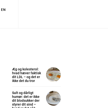
EN
Æg og kolesterol:
hvad hæver faktisk
dit LDL – og det er
ikke det du tror
Sult og dårligt
humør: det er ikke
dit blodsukker der
styrer dit sind –