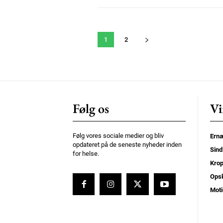
1
2
Følg os
Vi
Følg vores sociale medier og bliv
Ernæ
opdateret på de seneste nyheder inden
Sind
for helse.
Kro
Opsk
Moti