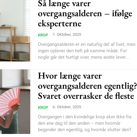
Så længe varer
Nullam eu erat condi
overgangsalderen – ifølge
Donec quis est ac feli
eksperterne
Orci varius natoque do
7. Oktober, 2025
KROP
Overgangsalderen er en naturlig del af livet, men
YEARLY PRICI
ingen oplever den helt på samme måde. For
nogle går det hurtigt over, mens andre lever...
Hvor længe varer
overgangsalderen egentlig
Svaret overrasker de fleste
6. Oktober, 2025
KROP
Overgangen i den kvindelige krop sker ikke fra
den ene dag til den anden – men hvornår
begynder den egentlig, og hvornår slutter den?