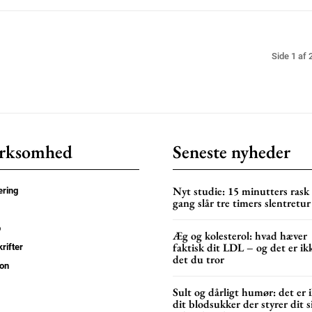
Side 1 af 
rksomhed
Seneste nyheder
Nyt studie: 15 minutters rask
ring
gang slår tre timers slentretur
p
Æg og kolesterol: hvad hæver
faktisk dit LDL – og det er ik
rifter
det du tror
on
Sult og dårligt humør: det er 
dit blodsukker der styrer dit 