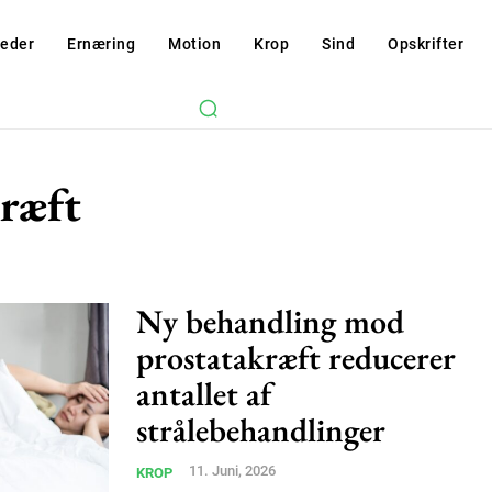
eder
Ernæring
Motion
Krop
Sind
Opskrifter
kræft
Ny behandling mod
prostatakræft reducerer
antallet af
strålebehandlinger
11. Juni, 2026
KROP