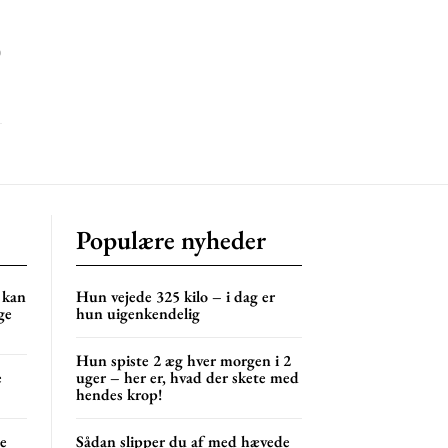
mentum
p
s
lor
NG
MONTHLY PRICING
Populære nyheder
 kan
Hun vejede 325 kilo – i dag er
ge
hun uigenkendelig
Hun spiste 2 æg hver morgen i 2
e
uger – her er, hvad der skete med
hendes krop!
ne
Sådan slipper du af med hævede