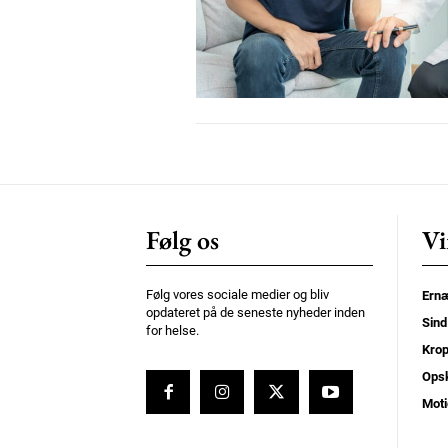
Nullam eu erat condimentum
Donec quis est ac felis
Orci varius natoque dolor
Følg os
Vi
Følg vores sociale medier og bliv
Ernæ
opdateret på de seneste nyheder inden
Sind
for helse.
Kro
Opsk
Moti