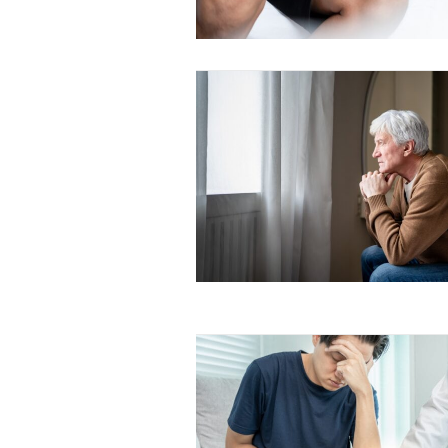
Free limited access
Gratis
/ forever
Etiam est nibh, lobortis sit
Praesent euismod ac
Ut mollis pellentesque tortor