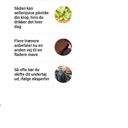
Sådan kan
sellerijuice påvirke
din krop, hvis du
drikker det hver
dag
Flere trænere
anbefaler nu en
anden vej til en
fladere mave
cess
Så ofte bør du
skifte dit undertøj
ud, ifølge eksperter
K
/ year
e
s sit
 tortor