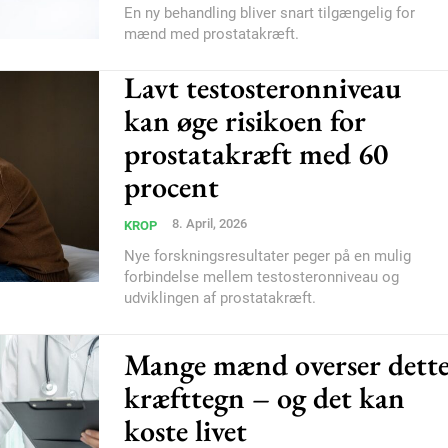
En ny behandling bliver snart tilgængelig for
mænd med prostatakræft.
Subscription Plans
Lavt testosteronniveau
kan øge risikoen for
prostatakræft med 60
procent
Member full ac
8. April, 2026
KROP
Nye forskningsresultater peger på en mulig
forbindelse mellem testosteronniveau og
100
DK
udviklingen af prostatakræft.
Mange mænd overser dett
kræfttegn – og det kan
Etiam est nibh, loborti
Praesent euismod ac
koste livet
Ut mollis pellentesque