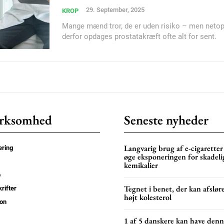
29. September, 2025
KROP
Nullam eu erat condi
Mange mænd tror, de er uden risiko – men neto
Donec quis est ac feli
derfor opdages prostatakræft ofte alt for sent.
Orci varius natoque do
YEARLY PRICI
rksomhed
Seneste nyheder
Langvarig brug af e-cigaretter
ring
øge eksponeringen for skadeli
kemikalier
p
Tegnet i benet, der kan afslør
rifter
højt kolesterol
on
1 af 5 danskere kan have den