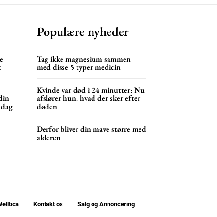
Populære nyheder
ne
Tag ikke magnesium sammen
t
med disse 5 typer medicin
Kvinde var død i 24 minutter: Nu
din
afslører hun, hvad der sker efter
 dag
døden
Derfor bliver din mave større med
alderen
elltica
Kontakt os
Salg og Annoncering