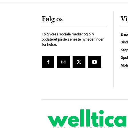
Følg os
Vi
Følg vores sociale medier og bliv
Ernæ
opdateret på de seneste nyheder inden
Sind
for helse.
Kro
Opsk
Moti