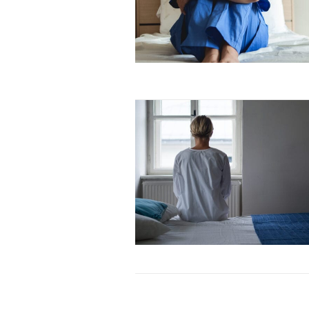
Etiam est nibh, lobortis sit
Praesent euismod ac
Ut mollis pellentesque tortor
Nullam eu erat condimentum
Donec quis est ac felis
Orci varius natoque dolor