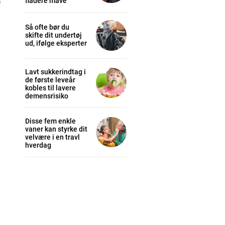
fladere mave
e
Så ofte bør du
skifte dit undertøj
ud, ifølge eksperter
Lavt sukkerindtag i
de første leveår
kobles til lavere
demensrisiko
Disse fem enkle
vaner kan styrke dit
velvære i en travl
hverdag
cess
K
/ year