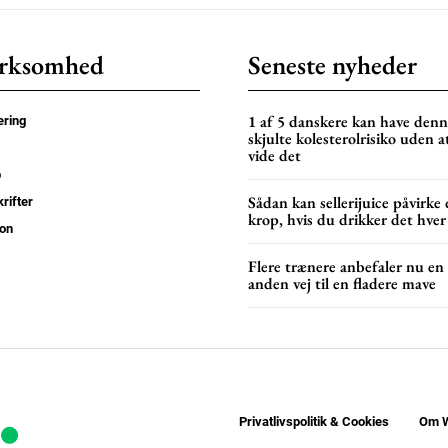
rksomhed
Seneste nyheder
1 af 5 danskere kan have den
ring
skjulte kolesterolrisiko uden a
vide det
p
Sådan kan sellerijuice påvirke 
rifter
krop, hvis du drikker det hver
on
Flere trænere anbefaler nu en
anden vej til en fladere mave
Privatlivspolitik & Cookies
Om W