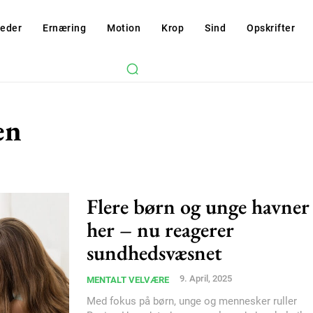
eder
Ernæring
Motion
Krop
Sind
Opskrifter
en
Flere børn og unge havner
her – nu reagerer
sundhedsvæsnet
9. April, 2025
MENTALT VELVÆRE
Med fokus på børn, unge og mennesker ruller