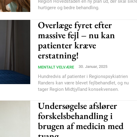
Region Hovedstaden en ny plan ud, der skal sikr
hurtigere og bedre behandling.
Overlæge fyret efter
massive fejl – nu kan
patienter kræve
erstatning!
Subscription Plans
30. Januar, 2025
MENTALT VELVÆRE
Hundredvis af patienter i Regionspsykiatrien
Randers kan være blevet fejlbehandlet, og nu
tager Region Midtjylland konsekvensen.
Undersøgelse afslører
Member full ac
forskelsbehandling i
brugen af medicin med
100
DK
tvang