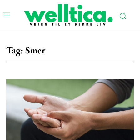
Subscription Plans
Tag:
Smer
Free limited access
Gratis
/ forever
Etiam est nibh, lobortis sit
Praesent euismod ac