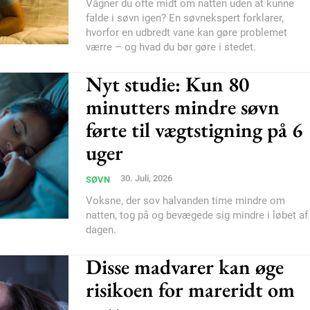
Subscription Plans
Vågner du ofte midt om natten uden at kunne
falde i søvn igen? En søvnekspert forklarer,
hvorfor en udbredt vane kan gøre problemet
værre – og hvad du bør gøre i stedet.
Nyt studie: Kun 80
minutters mindre søvn
Member full ac
førte til vægtstigning på 6
uger
100
DK
30. Juli, 2026
SØVN
Voksne, der sov halvanden time mindre om
natten, tog på og bevægede sig mindre i løbet af
dagen.
Etiam est nibh, loborti
Praesent euismod ac
Disse madvarer kan øge
Ut mollis pellentesque
risikoen for mareridt om
Nullam eu erat condi
Donec quis est ac feli