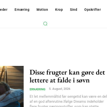
eder
Ernæring
Motion
Krop
Sind
Opskrifter
Disse frugter kan gøre det
lettere at falde i søvn
5. August, 2026
ERNÆRING
Et let mellemmåltid før sengetid kan være en del
af en god aftenrutine.Ifølge Dreams indeholder
flere frugter næringsstoffer, som kan støtte