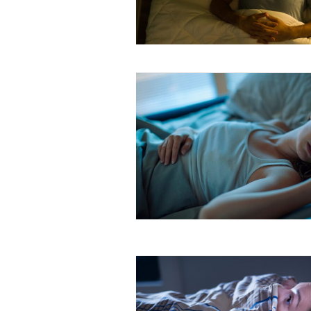
Free limited access
Gratis
/ forever
Etiam est nibh, lobortis sit
Praesent euismod ac
Ut mollis pellentesque tortor
Nullam eu erat condimentum
Donec quis est ac felis