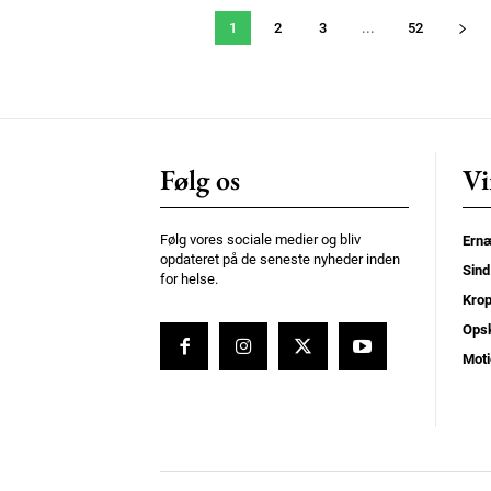
1
2
3
...
52
Følg os
Vi
Følg vores sociale medier og bliv
Ernæ
opdateret på de seneste nyheder inden
Sind
for helse.
Kro
Opsk
Moti