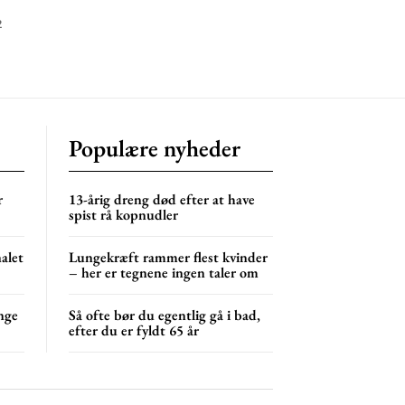
2
Populære nyheder
r
13-årig dreng død efter at have
spist rå kopnudler
nalet
Lungekræft rammer flest kvinder
– her er tegnene ingen taler om
nge
Så ofte bør du egentlig gå i bad,
efter du er fyldt 65 år