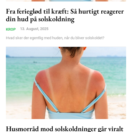
Free limited access
Fra ferieglød til kræft: Så hurtigt reagerer
din hud på solskoldning
Gratis
/ forever
13. August, 2025
KROP
Hvad sker der egentlig med huden, når du bliver solskoldet?
Etiam est nibh, lobortis sit
Praesent euismod ac
Ut mollis pellentesque tortor
Nullam eu erat condimentum
Donec quis est ac felis
Orci varius natoque dolor
Husmorråd mod solskoldninger går viralt