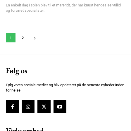
En enkelt dag i solen blev til et mareridt, der har knust hendes selvtillid
og forvirret specialister.
1
2
Følg os
Følg vores sociale medier og bliv opdateret på de seneste nyheder inden
for helse.
Virksomhed