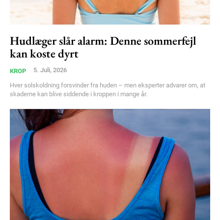
Hudlæger slår alarm: Denne sommerfejl
kan koste dyrt
5. Juli, 2026
KROP
Hver solskoldning forsvinder fra huden – men eksperter advarer om, at
skaderne kan blive siddende i kroppen i mange år.