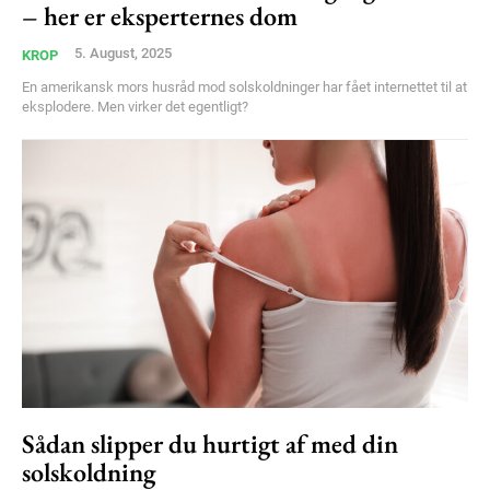
– her er eksperternes dom
Member full access
5. August, 2025
KROP
100
DKK
En amerikansk mors husråd mod solskoldninger har fået internettet til at
/ year
eksplodere. Men virker det egentligt?
Etiam est nibh, lobortis sit
Praesent euismod ac
Ut mollis pellentesque tortor
Nullam eu erat condimentum
Donec quis est ac felis
Orci varius natoque dolor
YEARLY PRICING
MONTHLY PRICING
Sådan slipper du hurtigt af med din
solskoldning