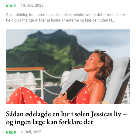
10. Juli, 2025
KROP
Solskoldning kan ramme os alle, når vi mindst venter det – men der er
heldigvis mange måder at lindre smerterne og hjælpe huden til...
Sådan ødelagde en lur i solen Jessicas liv –
og ingen læge kan forklare det
2. Juli, 2025
KROP